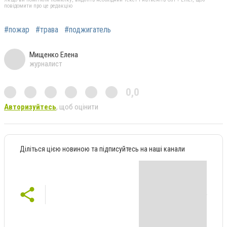
повідомити про це редакцію
#пожар
#трава
#поджигатель
Мищенко Елена
журналист
0,0
Авторизуйтесь
, щоб оцінити
Діліться цією новиною та підписуйтесь на наші канали