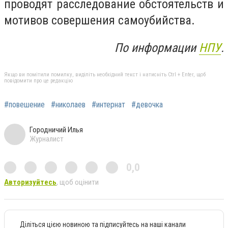
проводят расследование обстоятельств и
мотивов совершения самоубийства.
По информации
НПУ
.
Якщо ви помітили помилку, виділіть необхідний текст і натисніть Ctrl + Enter, щоб
повідомити про це редакцію
#повешение
#николаев
#интернат
#девочка
Городничий Илья
Журналист
0,0
Авторизуйтесь
, щоб оцінити
Діліться цією новиною та підписуйтесь на наші канали