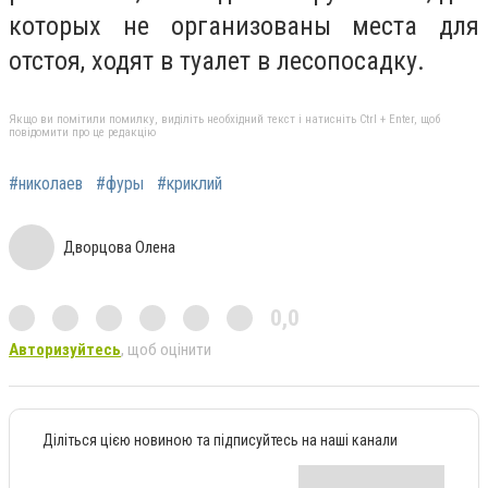
которых не организованы места для
отстоя, ходят в туалет в лесопосадку.
Якщо ви помітили помилку, виділіть необхідний текст і натисніть Ctrl + Enter, щоб
повідомити про це редакцію
#николаев
#фуры
#криклий
Дворцова Олена
0,0
Авторизуйтесь
, щоб оцінити
Діліться цією новиною та підписуйтесь на наші канали