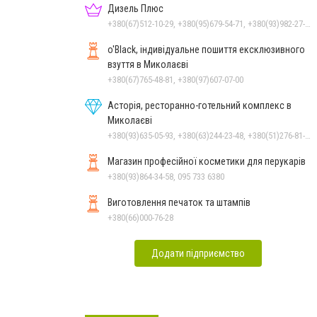
Дизель Плюс
+380(67)512-10-29, +380(95)679-54-71, +380(93)982-27-24, +380(67)785-45-70, +380(51)248-33-48
o'Black, індивідуальне пошиття ексклюзивного
взуття в Миколаєві
+380(67)765-48-81, +380(97)607-07-00
Асторія, ресторанно-готельний комплекс в
Миколаєві
+380(93)635-05-93, +380(63)244-23-48, +380(51)276-81-65, +380(93)361-03-37, +380(95)172-60-42, +380(51)277-66-77, +380(68)916-39-76
Магазин професійної косметики для перукарів
+380(93)864-34-58, 095 733 6380
Виготовлення печаток та штампів
+380(66)000-76-28
Додати підприємство