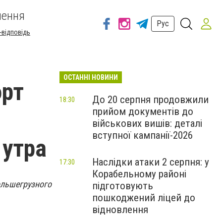
шення
Рус
-відповідь
ОСТАННІ НОВИНИ
орт
До 20 серпня продовжили
18:30
прийом документів до
військових вишів: деталі
вступної кампанії-2026
 утра
Наслідки атаки 2 серпня: у
17:30
Корабельному районі
ьшегрузного
підготовують
пошкоджений ліцей до
відновлення