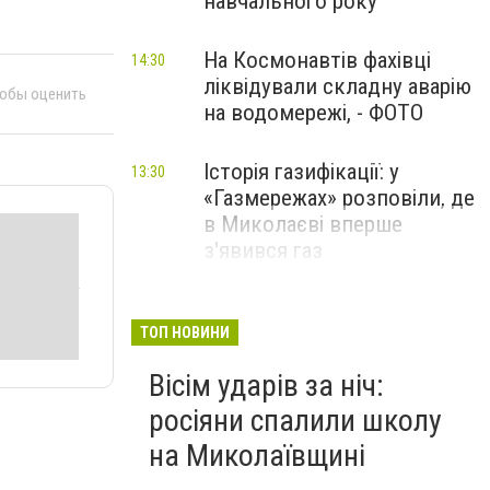
навчального року
На Космонавтів фахівці
14:30
ліквідували складну аварію
тобы оценить
на водомережі, - ФОТО
Історія газифікації: у
13:30
«Газмережах» розповіли, де
в Миколаєві вперше
з'явився газ
Літній відпочинок у
13:00
Миколаєві 2026: шукаємо
ТОП НОВИНИ
нові враження та
Вісім ударів за ніч:
перезавантаження
росіяни спалили школу
ПАРТНЕРСЬКИЙ СПЕЦПРОЄКТ
на Миколаївщині