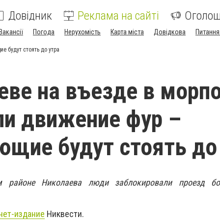
Довідник
Реклама на сайті
Оголо
Вакансії
Погода
Нерухомість
Карта міста
Довідкова
Питання
е будут стоять до утра
еве на въезде в морп
и движение фур –
ющие будут стоять до
м районе Николаева люди заблокировали проезд бол
нет-издание
Никвести.