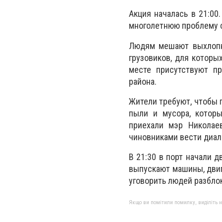
Акция началась в 21:0
многолетнюю проблему с 
Людям мешают выхлопны
грузовиков, для которы
месте присутствуют пр
района.
Жители требуют, чтобы 
пыли и мусора, котор
приехали мэр Николае
чиновниками вести диал
В 21:30 в порт начали 
выпускают машины, двиг
уговорить людей разбло
Якщо ви помітили помилку, виділіть нео