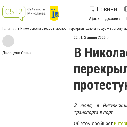
Новини
Афіша
Дозвілля
Головна
В Николаеве на въезде в морпорт перекрыли движение фур – протестующи
22:01, 3 липня 2020 р.
В Никола
Дворцова Олена
перекрыл
протесту
3 июля, в Ингульско
транспорта в порт
.
Об этом сообщает
интер