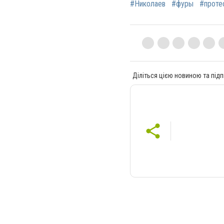
#Николаев
#фуры
#проте
Діліться цією новиною та підп