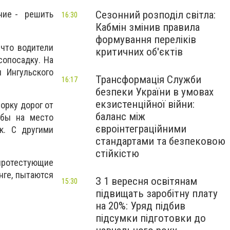
Сезонний розподіл світла:
ание - решить
16:30
Кабмін змінив правила
формування переліків
 что водители
критичних об'єктів
сопосадку. На
 Ингульского
Трансформація Служби
16:17
безпеки України в умовах
екзистенційної війни:
орку дорог от
баланс між
обы на место
євроінтеграційними
к. С другими
стандартами та безпековою
стійкістю
 протестующие
нге, пытаются
З 1 вересня освітянам
15:30
підвищать заробітну плату
на 20%: Уряд підбив
підсумки підготовки до