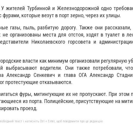
0. У жителей Турбинной и Железнодорожной одно требов
фурами, которые везут в порт зерно, через их улицы.
е газы, пыль, разбитую дорогу. Также они рассказали,
х не организованы места для отстоя, ходят в туалет в ле
едставители Николаевского горсовета и администрации
городские власти как минимум организовали регулярную уб
ый выбрасывают водители. Они также потребовали, чт
ва Александр Сенкевич и глава ОГА Александр Стадни
ог протестующие отказываются.
двигаться фуры, митингующие их не пропускают. При этом
ающиеся из порта. Полицейские, присутствующие на мити
кировать проезд.
бхідний текст і натисніть Ctrl + Enter, щоб повідомити про це редакцію