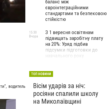
баланс між
євроінтеграційними
стандартами та безпековою
стійкістю
З 1 вересня освітянам
15:30
Вчора
підвищать заробітну плату
на 20%: Уряд підбив
підсумки підготовки до
навчального року
На Космонавтів фахівці
14:30
Вчора
ліквідували складну аварію
ТОП НОВИНИ
на водомережі, - ФОТО
Вісім ударів за ніч:
ти", водитель
росіяни спалили школу
на Миколаївщині