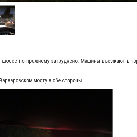
 шоссе по-прежнему затруднено. Машины въезжают в гор
 Варваровском мосту в обе стороны.