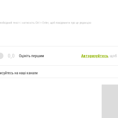
бхідний текст і натисніть Ctrl + Enter, щоб повідомити про це редакцію
0,0
Оцініть першим
Авторизуйтесь
, щоб
исуйтесь на наші канали