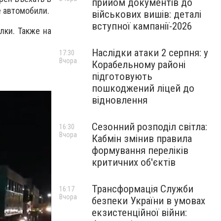
прийом документів до
е автомобили.
військових вишів: деталі
вступної кампанії-2026
лки. Также на
Наслідки атаки 2 серпня: у
17:30
Вчора
Корабельному районі
підготовують
пошкоджений ліцей до
відновлення
Сезонний розподіл світла:
16:30
Вчора
Кабмін змінив правила
формування переліків
критичних об'єктів
Трансформація Служби
16:17
Вчора
безпеки України в умовах
екзистенційної війни: