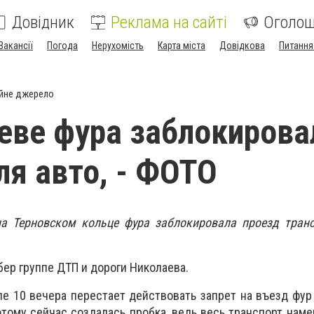
Довідник
Реклама на сайті
Оголо
Вакансії
Погода
Нерухомість
Карта міста
Довідкова
Питання
йне джерело
еве фура заблокирова
ля авто, - ФОТО
на Терновском кольце фура заблокировала проезд транс
ер группе ДТП и дороги Николаева.
ле 10 вечера перестает действовать запрет на въезд фур 
этому сейчас создалась пробка, ведь весь транспорт наме