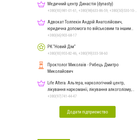
Медичний центр Династія (dynasty)
+380(93)981-01-61, +380(98)633-86-59, +380(50)530-10-31
Адвокат Толпекін Андрій Анатолійович,
юридична допомога по військовим та іншим
справам
+380(66)903-68-17
РК "Новий Дім"
+380(93)955-82-46, +380(99)333-58-60
Проктолог Миколаїв - Рябець Дмитро
Миколайович
Life Altera. Альтера, наркологічний центр,
лікування наркоманії, лікування алкоголізму,
зняття ломки
+380(97)741-44-47
Додати підприємство