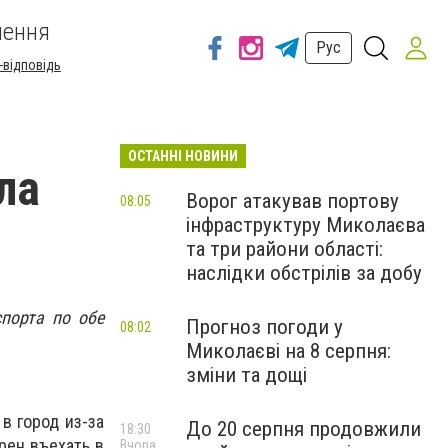
шення
Рус
-відповідь
ОСТАННІ НОВИНИ
ла
Ворог атакував портову
08:05
інфраструктуру Миколаєва
та три райони області:
наслідки обстрілів за добу
порта по обе
Прогноз погоди у
08:02
Миколаєві на 8 серпня:
зміни та дощі
в город из-за
До 20 серпня продовжили
18:30
рен въехать в
Вчора