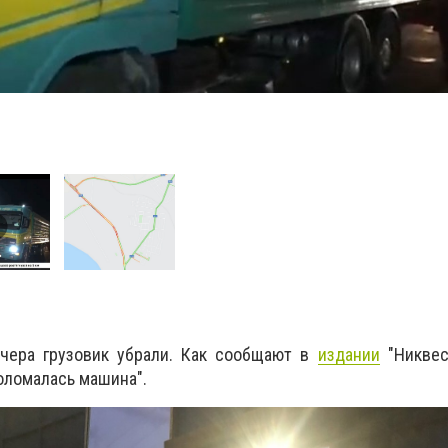
чера грузовик убрали. Как сообщают в
издании
"Никвес
поломалась машина".