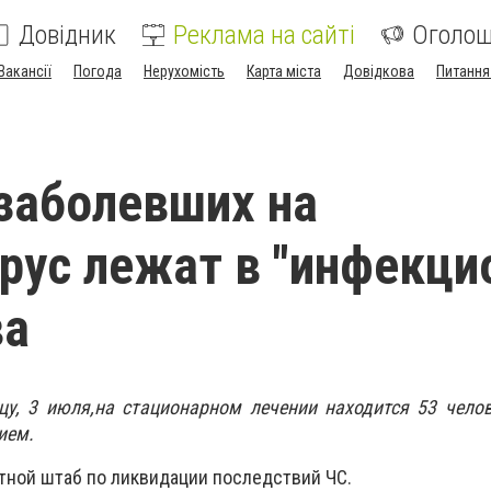
Довідник
Реклама на сайті
Оголо
Вакансії
Погода
Нерухомість
Карта міста
Довідкова
Питання
заболевших на
рус лежат в "инфекци
ва
цу, 3 июля,на стационарном лечении находится 53 чело
ием.
тной штаб по ликвидации последствий ЧС.