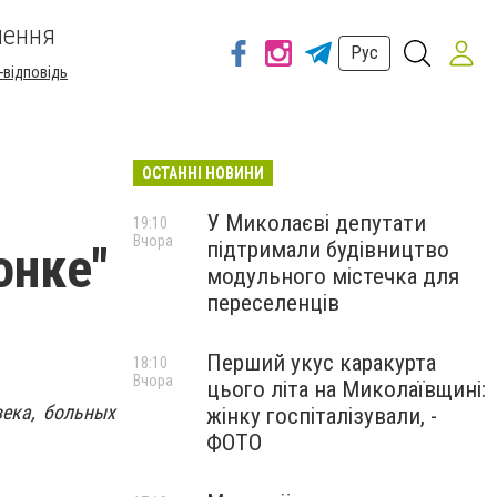
шення
Рус
-відповідь
ОСТАННІ НОВИНИ
У Миколаєві депутати
19:10
Вчора
підтримали будівництво
онке"
модульного містечка для
переселенців
Перший укус каракурта
18:10
Вчора
цього літа на Миколаївщині:
века, больных
жінку госпіталізували, -
ФОТО