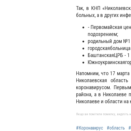
Так, в КНП «Николаевс
больных, а в других инф
- Первомайская цен
подозрением;
родильный дом №1 
городскаябольница 
БаштанскаяЦРБ - 1
Южноукраинскаягор
Напомним, что 17 марта
Николаевская область
коронавирусом. Первы
района, а в Николаеве 
Николаеве и области на 
Якщо ви помітили помилку, виділіть нео
#Коронавирус
#область
#