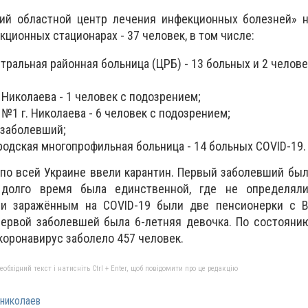
кий областной центр лечения инфекционных болезней» н
екционных стационарах - 37 человек, в том числе:
тральная районная больница (ЦРБ) - 13 больных и 2 челове
Николаева - 1 человек с подозрением;
№1 г. Николаева - 6 человек с подозрением;
 заболевший;
одская многопрофильная больница - 14 больных COVID-19.
 по всей Украине ввели карантин. Первый заболевший был
 долго время была единственной, где не определял
ми заражённым на COVID-19 были две пенсионерки с В
первой заболевшей была 6-летняя девочка. По состояни
коронавирус заболело 457 человек.
бхідний текст і натисніть Ctrl + Enter, щоб повідомити про це редакцію
николаев