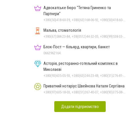
Адвокатське бюро "Тетяна Гриненко та
Партнери"
+380(50)418-60-39, +380(63)168-06-92, +380(50)418-60-39
Мальва, стоматологія
+380(67)584-23-84, +38(0512)44-32-05, +380(99)538-33-25, +380(63)977-35-54
Блок-Пост — більярд, квартири, банкет
0662962164
Асторія, ресторанно-готельний комплекс в
Миколаєві
+380(93)635-05-93, +380(63)244-23-48, +380(51)276-81-65, +380(93)361-03-37, +380(95)172-60-42, +380(51)277-66-77, +380(68)916-39-76
Приватний нотаріус Швейнова Наталя Сергіївна
+380(97)605-18-03, +380(51)267-40-07, +380(93)375-08-48
Додати підприємство