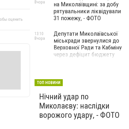
Вчора
на Миколаївщині: за добу
рятувальники ліквідували
31 пожежу, - ФОТО
тобы оценить
Депутати Миколаївської
13:10
Вчора
міськради звернулися до
Верховної Ради та Кабміну
через дефіцит бюджету
ТОП НОВИНИ
Нічний удар по
Миколаєву: наслідки
ворожого удару, - ФОТО