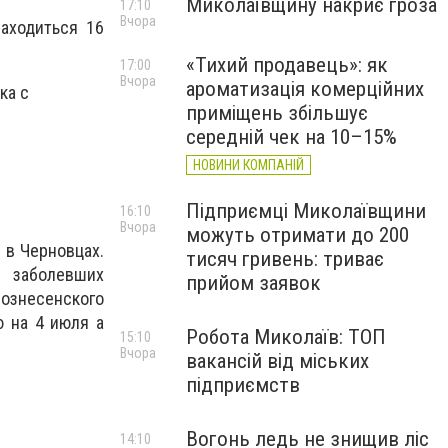
Миколаївщину накриє гроза
17:10
Вчора
аходиться 16
«Тихий продавець»: як
17:00
Вчора
ароматизація комерційних
ка с
приміщень збільшує
середній чек на 10–15%
НОВИНИ КОМПАНІЙ
Підприємці Миколаївщини
16:10
Вчора
можуть отримати до 200
 в Черновцах.
тисяч гривень: триває
и заболевших
прийом заявок
ознесенского
ю на 4 июля а
Робота Миколаїв: ТОП
15:10
Вчора
вакансій від міських
підприємств
Вогонь ледь не знищив ліс
14:10