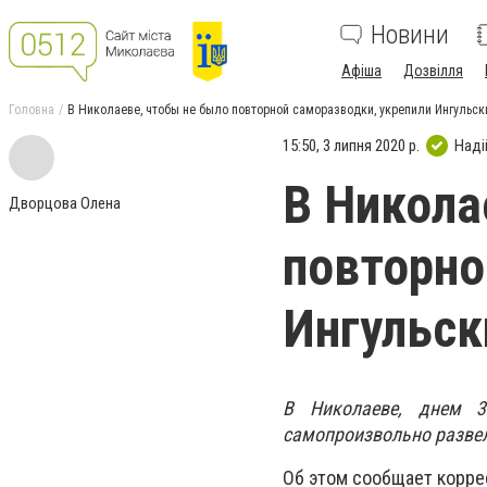
Новини
Афіша
Дозвілля
Головна
В Николаеве, чтобы не было повторной саморазводки, укрепили Ингульск
15:50, 3 липня 2020 р.
Наді
В Никола
Дворцова Олена
повторно
Ингульск
В Николаеве, днем 3
самопроизвольно развел
Об этом сообщает корре