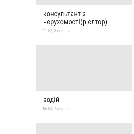
консультант з
нерухомості(рієлтор)
11:52, 3 серпня
водій
06:08, 4 серпня