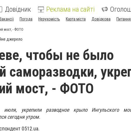
Довідник
Реклама на сайті
Оголо
Вакансії
Погода
Нерухомість
Карта міста
Довідкова
Питання
ий мост, - ФОТО
йне джерело
еве, чтобы не было
й саморазводки, укре
ий мост, - ФОТО
 июля, укрепили разводное крыло Ингульского мос
ся сегодня утром.
спондент 0512.ua.