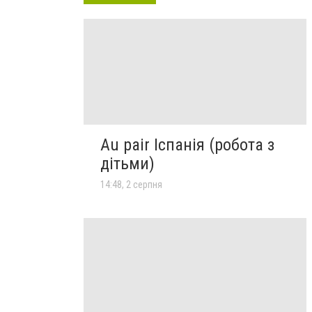
Au pair Іспанія (робота з
дітьми)
14:48, 2 серпня