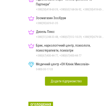
Партнери"
+380(50)418-60-39, +380(63)168-06-92, +380(50)418-60-39
Зоомагазин ЗооХрум
+380(93)639-61-35
Дизель Плюс
+380(51)248-33-48, +380(67)512-10-29, +380(95)679-54-71, +380(93)982-27-24, +380(67)785-45-70
Брик, наркологічний центр, психологи,
психотерапевти, психіатри
+380(67)400-44-77, +380(67)400-44-77
Медичний центр «ОН Клінік Миколаїв»
0-800-30-17-33
Додати підприємство
ОГОЛОШЕННЯ