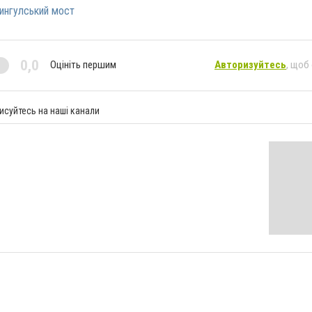
ингулський мост
0,0
Оцініть першим
Авторизуйтесь
, щоб
исуйтесь на наші канали