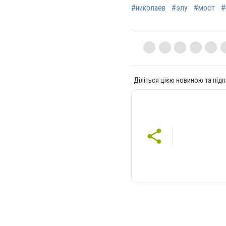
#николаев
#элу
#мост
#
Діліться цією новиною та підп