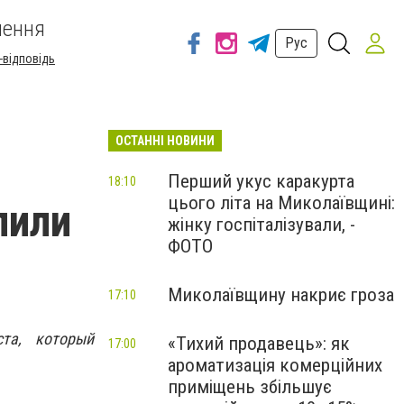
шення
Рус
-відповідь
ОСТАННІ НОВИНИ
Перший укус каракурта
18:10
цього літа на Миколаївщині:
пили
жінку госпіталізували, -
ФОТО
Миколаївщину накриє гроза
17:10
та, который
«Тихий продавець»: як
17:00
ароматизація комерційних
приміщень збільшує