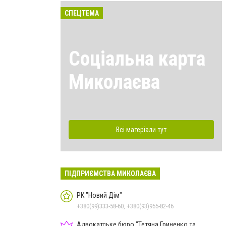
СПЕЦТЕМА
Соціальна карта
Миколаєва
Всі матеріали тут
ПІДПРИЄМСТВА МИКОЛАЄВА
РК "Новий Дім"
+380(99)333-58-60, +380(93)955-82-46
Адвокатське бюро "Тетяна Гриненко та