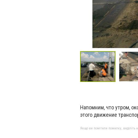
Напомним, что утром, око
этого движение транспо
Якщо ви помітили помилку, виділіть нео