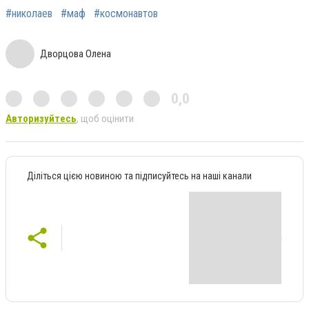
#николаев
#маф
#космонавтов
Дворцова Олена
0,0
Авторизуйтесь
, щоб оцінити
Діліться цією новиною та підписуйтесь на наші канали