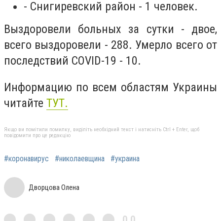
- Снигиревский район - 1 человек.
Выздоровели больных за сутки - двое,
всего выздоровели - 288. Умерло всего от
последствий COVID-19 - 10.
Информацию по всем областям Украины
читайте
ТУТ.
Якщо ви помітили помилку, виділіть необхідний текст і натисніть Ctrl + Enter, щоб
повідомити про це редакцію
#коронавирус
#николаевщина
#украина
Дворцова Олена
0,0