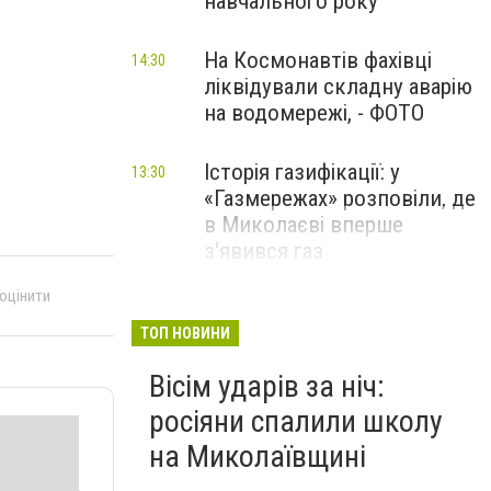
навчального року
На Космонавтів фахівці
14:30
ліквідували складну аварію
на водомережі, - ФОТО
Історія газифікації: у
13:30
«Газмережах» розповіли, де
в Миколаєві вперше
з'явився газ
 оцінити
Літній відпочинок у
13:00
Миколаєві 2026: шукаємо
ТОП НОВИНИ
нові враження та
Вісім ударів за ніч:
перезавантаження
росіяни спалили школу
ПАРТНЕРСЬКИЙ СПЕЦПРОЄКТ
на Миколаївщині