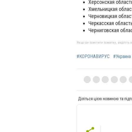
Херсонская область
Хмельницкая област
Черновицкая област
Черкасская область
Черниговская облас
Якщо ви помітили помилку, виділіть нео
#КОРОНАВИРУС
#Украина
Діліться цією новиною та підп