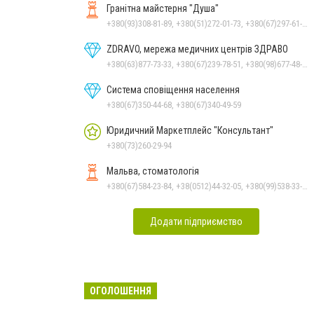
Гранітна майстерня "Душа"
+380(93)308-81-89, +380(51)272-01-73, +380(67)297-61-89, +38(093) 308-81-96
ZDRAVO, мережа медичних центрів ЗДРАВО
+380(63)877-73-33, +380(67)239-78-51, +380(98)677-48-87
Система сповіщення населення
+380(67)350-44-68, +380(67)340-49-59
Юридичний Маркетплейс "Консультант"
+380(73)260-29-94
Мальва, стоматологія
+380(67)584-23-84, +38(0512)44-32-05, +380(99)538-33-25, +380(63)977-35-54
Додати підприємство
ОГОЛОШЕННЯ