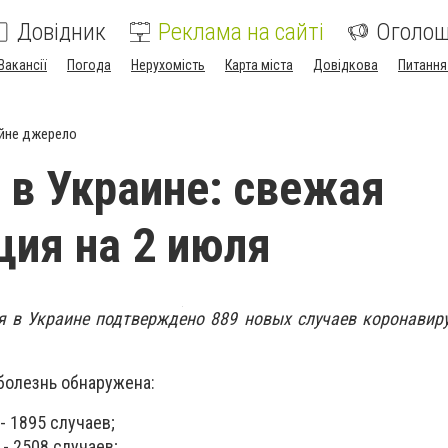
Довідник
Реклама на сайті
Оголо
Вакансії
Погода
Нерухомість
Карта міста
Довідкова
Питання
йне джерело
 в Украине: свежая
ия на 2 июля
я в Украине подтверждено 889 новых случаев коронавир
болезнь обнаружена:
- 1895 случаев;
- 2508 случаев;