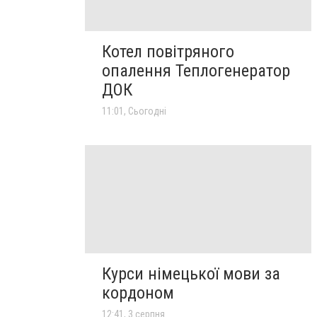
Котел повітряного
опалення Теплогенератор
ДОК
11:01, Сьогодні
Курси німецької мови за
кордоном
12:41, 3 серпня