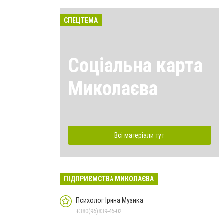
СПЕЦТЕМА
Соціальна карта
Миколаєва
Всі матеріали тут
ПІДПРИЄМСТВА МИКОЛАЄВА
Психолог Ірина Музика
+380(96)839-46-02