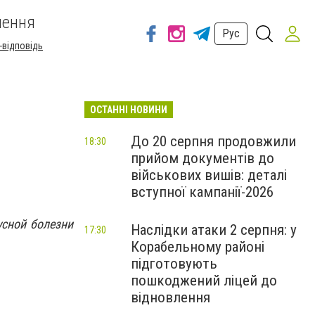
шення
Рус
-відповідь
ОСТАННІ НОВИНИ
До 20 серпня продовжили
18:30
прийом документів до
військових вишів: деталі
вступної кампанії-2026
усной болезни
Наслідки атаки 2 серпня: у
17:30
Корабельному районі
підготовують
пошкоджений ліцей до
відновлення