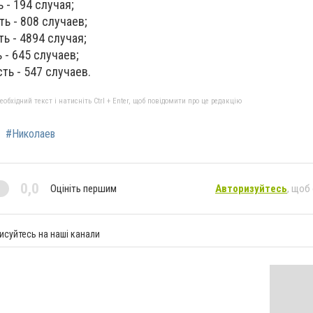
 - 194 случая;
ь - 808 случаев;
ь - 4894 случая;
 - 645 случаев;
ть - 547 случаев.
бхідний текст і натисніть Ctrl + Enter, щоб повідомити про це редакцію
#Николаев
0,0
Оцініть першим
Авторизуйтесь
, щоб
исуйтесь на наші канали