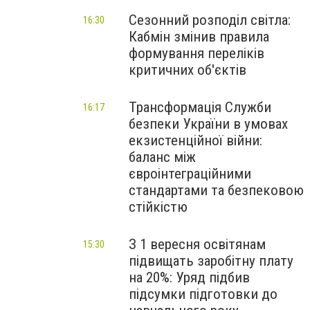
Сезонний розподіл світла:
16:30
Кабмін змінив правила
формування переліків
критичних об'єктів
Трансформація Служби
16:17
безпеки України в умовах
екзистенційної війни:
баланс між
євроінтеграційними
стандартами та безпековою
стійкістю
З 1 вересня освітянам
15:30
підвищать заробітну плату
на 20%: Уряд підбив
підсумки підготовки до