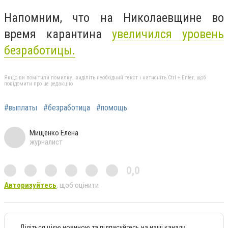
Напомним, что на Николаевщине во
время карантина
увеличился уровень
безработицы.
Якщо ви помітили помилку, виділіть необхідний текст і натисніть Ctrl + Enter, щоб
повідомити про це редакцію
#выплаты
#безработица
#помощь
Мищенко Елена
журналист
0,0
Авторизуйтесь
, щоб оцінити
Діліться цією новиною та підписуйтесь на наші канали