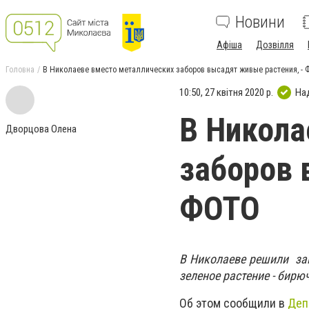
Новини
Афіша
Дозвілля
Головна
В Николаеве вместо металлических заборов высадят живые растения, -
10:50, 27 квітня 2020 р.
На
В Никола
Дворцова Олена
заборов 
ФОТО
В Николаеве решили за
зеленое растение - бирю
Об этом сообщили в
Деп