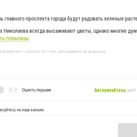
ль главного проспекта города будут радовать зеленые раст
х Николаева всегда высаживают цветы, однако многие дума
ть тюльпаны
.
бхідний текст і натисніть Ctrl + Enter, щоб повідомити про це редакцію
0,0
Оцініть першим
Авторизуйтесь
, щоб
исуйтесь на наші канали