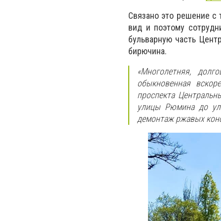
Связано это решение с 
вид и поэтому сотрудн
бульварную часть Центр
бирючина.
«Многолетняя, долг
обыкновенная вскор
проспекта Центральны
улицы Рюмина до ули
демонтаж ржавых конс