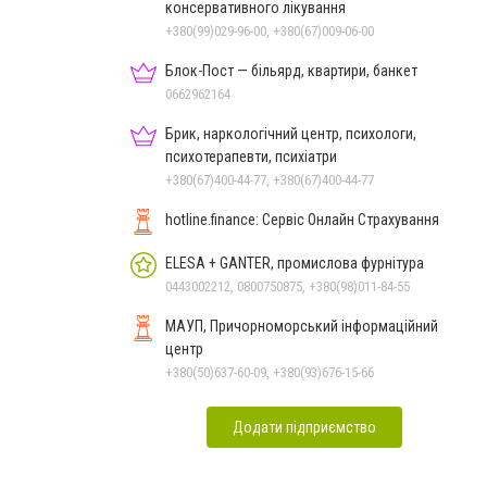
консервативного лікування
+380(99)029-96-00, +380(67)009-06-00
Блок-Пост — більярд, квартири, банкет
0662962164
Брик, наркологічний центр, психологи,
психотерапевти, психіатри
+380(67)400-44-77, +380(67)400-44-77
hotline.finance: Сервіс Онлайн Страхування
ELESA + GANTER, промислова фурнітура
0443002212, 0800750875, +380(98)011-84-55
МАУП, Причорноморський інформаційний
центр
+380(50)637-60-09, +380(93)676-15-66
Додати підприємство