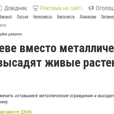
Довідник
Реклама на сайті
Оголо
Вакансії
Погода
Нерухомість
Карта міста
Довідкова
Питання
 ФОТО
дійне джерело
еве вместо металлич
высадят живые растен
менить оставшиеся металлические ограждения и высадит
чину.
артаменте ДЖХК.