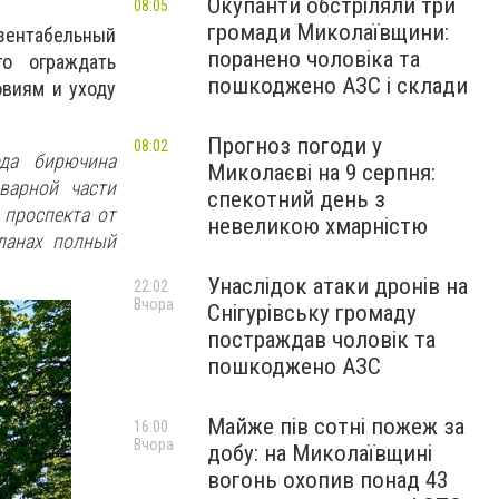
Окупанти обстріляли три
08:05
громади Миколаївщини:
езентабельный
поранено чоловіка та
го ограждать
пошкоджено АЗС і склади
овиям и уходу
Прогноз погоди у
08:02
ода бирючина
Миколаєві на 9 серпня:
варной части
спекотний день з
 проспекта от
невеликою хмарністю
ланах полный
Унаслідок атаки дронів на
22:02
Вчора
Снігурівську громаду
постраждав чоловік та
пошкоджено АЗС
Майже пів сотні пожеж за
16:00
Вчора
добу: на Миколаївщині
вогонь охопив понад 43