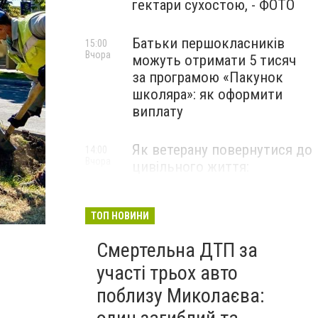
гектари сухостою, - ФОТО
Батьки першокласників
15:00
Вчора
можуть отримати 5 тисяч
за програмою «Пакунок
школяра»: як оформити
виплату
Як ветерану повернутися до
14:00
Вчора
цивільного життя:
презентовано чітку
дорожню карту, - ФОТО
ТОП НОВИНИ
Смертельна ДТП за
участі трьох авто
поблизу Миколаєва: