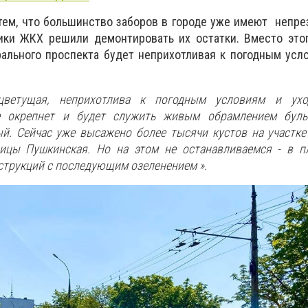
тем, что большинство заборов в городе уже имеют непр
ики ЖКХ решили демонтировать их остатки. Вместо это
ального проспекта будет неприхотливая к погодным усл
оцветущая, неприхотлива к погодным условиям и ух
е окрепнет и будет служить живым обрамлением буль
й. Сейчас уже высажено более тысячи кустов на участке
цы Пушкинская. Но на этом не останавливаемся - в п
трукций с последующим озеленением ».