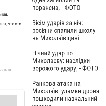
один загиблий та
поранена, - ФОТО
ения.
Вісім ударів за ніч:
ют, что это
росіяни спалили школу
на Миколаївщині
Нічний удар по
Миколаєву: наслідки
ворожого удару, - ФОТО
 оцінити
Ранкова атака на
Миколаїв: уламки дрона
пошкодили навчальний