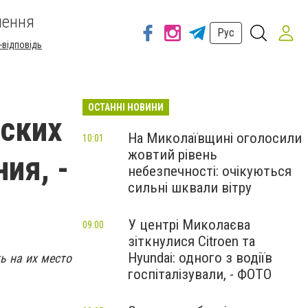
шення
Рус
-відповідь
ОСТАННІ НОВИНИ
еских
На Миколаївщині оголосили
10:01
жовтий рівень
ия, -
небезпечності: очікуються
сильні шквали вітру
У центрі Миколаєва
09:00
зіткнулися Citroen та
Hyundai: одного з водіїв
ь на их место
госпіталізували, - ФОТО