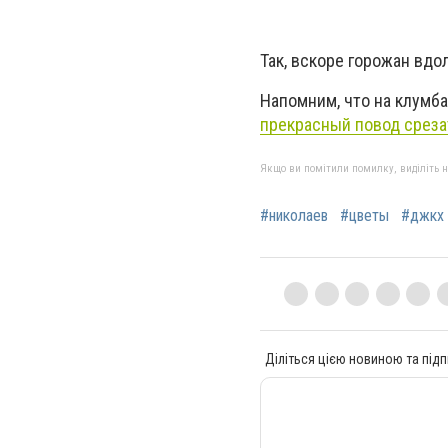
Так, вскоре горожан вдо
Напомним, что на клумба
прекрасный повод среза
Якщо ви помітили помилку, виділіть нео
#николаев
#цветы
#джкх
Діліться цією новиною та підп