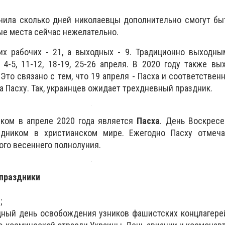
нила сколько дней николаевцы дополнительно смогут бы
ые места сейчас нежелательно.
их рабочих - 21, а выходных - 9. Традиционно выходны
 4-5, 11-12, 18-19, 25-26 апреля. В 2020 году также в
Это связано с тем, что 19 апреля - Пасха и соответственн
а Пасху. Так, украинцев ожидает трехдневный праздник.
ом в апреле 2020 года является
Пасха
. День Воскрес
здником в христианском мире. Ежегодно Пасху отмеч
ого весеннего полнолуния.
 праздники
;
ный день освобождения узников фашистских концлагерей