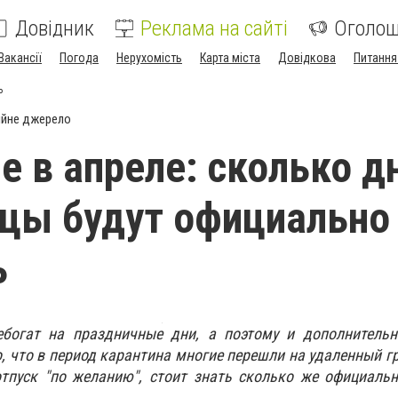
Довідник
Реклама на сайті
Оголо
Вакансії
Погода
Нерухомість
Карта міста
Довідкова
Питання
ь
ійне джерело
 в апреле: сколько д
цы будут официально
ь
ебогат на праздничные дни, а поэтому и дополнитель
о, что в период карантина многие перешли на удаленный г
тпуск "по желанию", стоит знать сколько же официаль