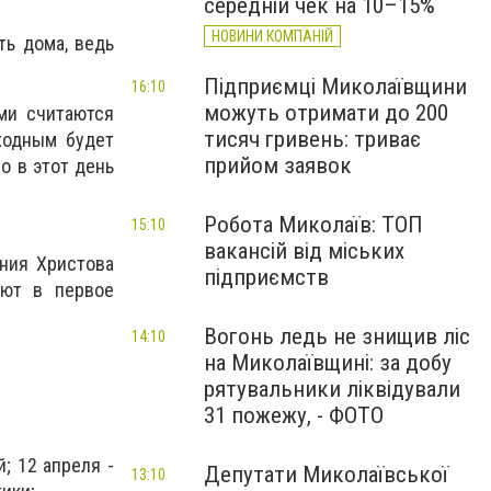
середній чек на 10–15%
НОВИНИ КОМПАНІЙ
ть дома, ведь
Підприємці Миколаївщини
16:10
можуть отримати до 200
ми считаются
тисяч гривень: триває
ыходным будет
прийом заявок
о в этот день
Робота Миколаїв: ТОП
15:10
вакансій від міських
ения Христова
підприємств
ают в первое
Вогонь ледь не знищив ліс
14:10
на Миколаївщині: за добу
рятувальники ліквідували
31 пожежу, - ФОТО
; 12 апреля -
Депутати Миколаївської
13:10