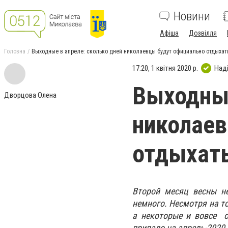
Новини
Афіша
Дозвілля
Головна
Выходные в апреле: сколько дней николаевцы будут официально отдыхат
17:20, 1 квітня 2020 р.
Над
Выходные
Дворцова Олена
николаев
отдыхат
Второй месяц весны н
немного. Несмотря на т
а некоторые и вовсе о
припало на апрель-2020.