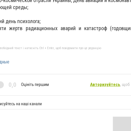
о-космической отрасли Украины, День авиации и космонавт
ающей среды;
ий день психолога;
яти жертв радиационных аварий и катастроф (годовщи
бхідний текст і натисніть Ctrl + Enter, щоб повідомити про це редакцію
дные
0,0
Оцініть першим
Авторизуйтесь
, щоб
исуйтесь на наші канали