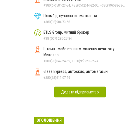
+380(67)584-23-84, +38(0512)44-32-05, +380(99)538-33-25, +380(63)977-35-54
Пломбір, сучасна стоматологія
+380(98)984-73-68
BTLS Group, митний брокер
+38 (067) 286-27-84
Штамп - майстер, виготовлення печаток у
Миколаєві
+380(98)842-24-59, +380(95)223-92-24
Glass Express, автоскло, автомагазин
+380(63)612-07-59
Додати підприємство
ОГОЛОШЕННЯ