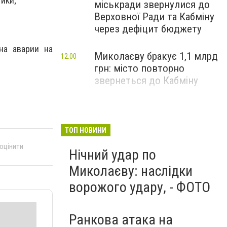
ики;
міськради звернулися до
Верховної Ради та Кабміну
через дефіцит бюджету
на аварии на
Миколаєву бракує 1,1 млрд
12:00
грн: місто повторно
звернеться до Кабміну
ТОП НОВИНИ
 оцінити
Нічний удар по
Миколаєву: наслідки
ворожого удару, - ФОТО
Ранкова атака на