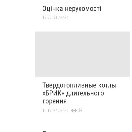
Оцінка нерухомості
13:55, 31 липня
Твердотопливные котлы
«БРИК» длительного
горения
34
10:19, 24 липня