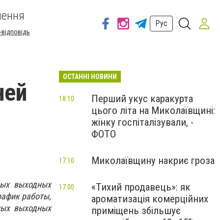
шення
Рус
-відповідь
ОСТАННІ НОВИНИ
ней
Перший укус каракурта
18:10
цього літа на Миколаївщині:
жінку госпіталізували, -
ФОТО
Миколаївщину накриє гроза
17:10
ных выходных
«Тихий продавець»: як
17:00
рафик работы,
ароматизація комерційних
ных выходных
приміщень збільшує