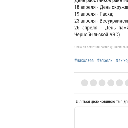
День работников ракетн
18 апреля - День окруж
19 апреля - Пасха;
23 апреля - Всеукраинск
26 апреля - День пам
Чернобыльской АЭС).
Якщо ви помітили помилку, виділіть нео
#николаев
#апрель
#выхо
Діліться цією новиною та підп