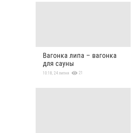
Вагонка липа – вагонка
для сауны
21
10:18, 24 липня