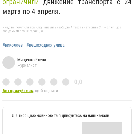
ограничили
движение транспорта с 24
марта по 4 апреля.
Якщо ви помітили помилку, виділіть необхідний текст і натисніть Ctrl + Enter, щоб
повідомити про це редакцію
#николаев
#пешеходная улица
Мищенко Елена
журналист
0,0
Авторизуйтесь
, щоб оцінити
Діліться цією новиною та підписуйтесь на наші канали