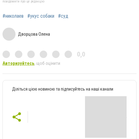
повідомити про це редакцію
#николаев
#укус собаки
#суд
Дворцова Олена
0,0
Авторизуйтесь
, щоб оцінити
Діліться цією новиною та підписуйтесь на наші канали