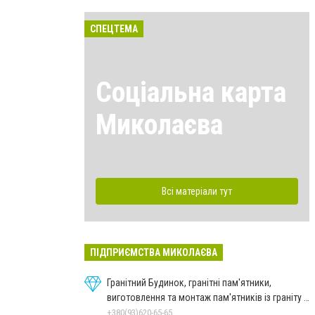
СПЕЦТЕМА
Соціальна карта
Миколаєва
Всі матеріали тут
ПІДПРИЄМСТВА МИКОЛАЄВА
Гранітний Будинок, гранітні пам'ятники,
виготовлення та монтаж пам'ятників із граніту в
Миколаєві
+380(93)620-65-65