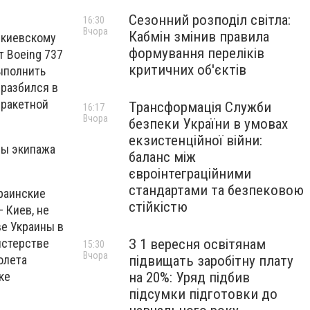
Сезонний розподіл світла:
16:30
Вчора
Кабмін змінив правила
о киевскому
формування переліків
т Boeing 737
критичних об'єктів
ыполнить
 разбился в
 ракетной
Трансформація Служби
16:17
Вчора
безпеки України в умовах
екзистенційної війни:
ны экипажа
баланс між
євроінтеграційними
стандартами та безпековою
краинские
стійкістю
 Киев, не
ве Украины в
истерстве
З 1 вересня освітянам
15:30
Вчора
олета
підвищать заробітну плату
ке
на 20%: Уряд підбив
підсумки підготовки до