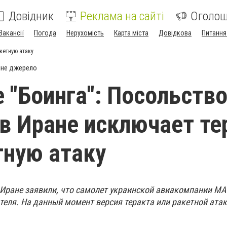
Довідник
Реклама на сайті
Оголо
Вакансії
Погода
Нерухомість
Карта міста
Довідкова
Питання
кетную атаку
йне джерело
 "Боинга": Посольств
в Иране исключает те
тную атаку
 Иране заявили, что самолет украинской авиакомпании МА
теля. На данный момент версия теракта или ракетной ата