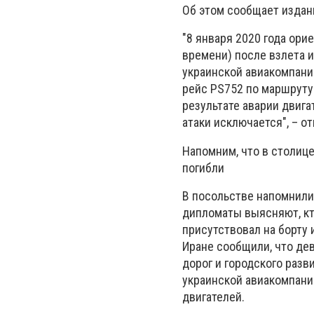
Об этом сообщает издан
"8 января 2020 года ори
времени) после взлета и
украинской авиакомпан
рейс PS752 по маршруту
результате аварии двига
атаки исключается", – о
Напомним, что в
столице
погибли
В посольстве напомнили,
дипломаты выясняют, кто
присутствовал на борту
Иране сообщили, что де
дорог и городского разв
украинской авиакомпании
двигателей.