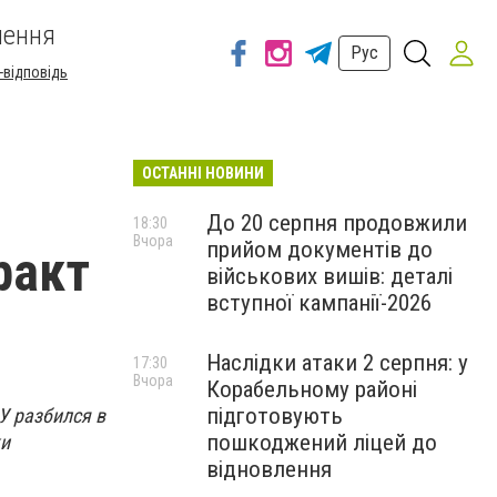
шення
Рус
-відповідь
ОСТАННІ НОВИНИ
о
До 20 серпня продовжили
18:30
Вчора
прийом документів до
ракт
військових вишів: деталі
вступної кампанії-2026
Наслідки атаки 2 серпня: у
17:30
Вчора
Корабельному районі
підготовують
У разбился в
пошкоджений ліцей до
ки
відновлення