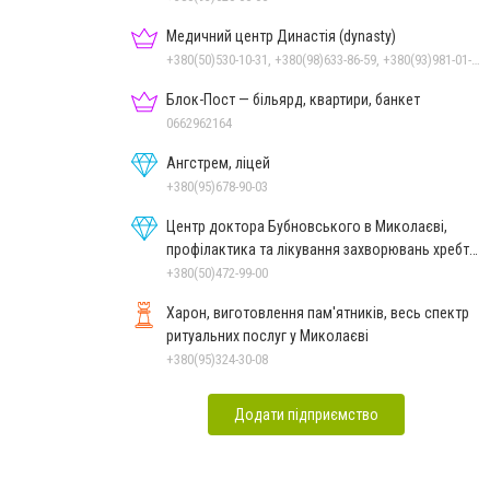
Медичний центр Династія (dynasty)
+380(50)530-10-31, +380(98)633-86-59, +380(93)981-01-61
Блок-Пост — більярд, квартири, банкет
0662962164
Ангстрем, ліцей
+380(95)678-90-03
Центр доктора Бубновського в Миколаєві,
профілактика та лікування захворювань хребта
і суглобів
+380(50)472-99-00
Харон, виготовлення пам'ятників, весь спектр
ритуальних послуг у Миколаєві
+380(95)324-30-08
Додати підприємство