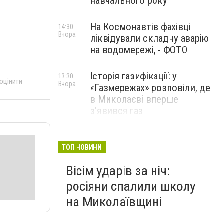
навчального року
На Космонавтів фахівці
14:30
Вчора
ліквідували складну аварію
на водомережі, - ФОТО
Історія газифікації: у
13:30
 оцінити
Вчора
«Газмережах» розповіли, де
в Миколаєві вперше
з'явився газ
Літній відпочинок у
13:00
Вчора
Миколаєві 2026: шукаємо
ТОП НОВИНИ
нові враження та
Вісім ударів за ніч:
перезавантаження
росіяни спалили школу
ПАРТНЕРСЬКИЙ СПЕЦПРОЄКТ
на Миколаївщині