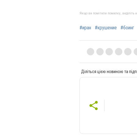
Якщо ви помітили помилку, виділіть нео
#иран
#крушение
#боинг
Діліться цією новиною та підп