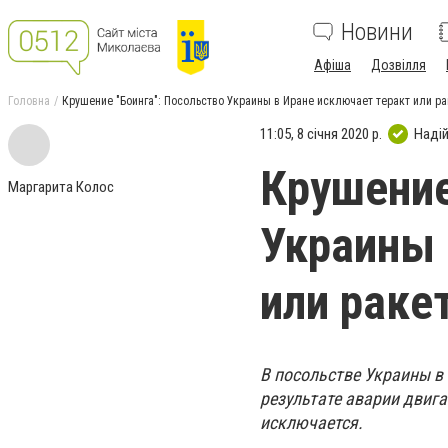
Новини
Афіша
Дозвілля
Головна
Крушение "Боинга": Посольство Украины в Иране исключает теракт или ра
11:05, 8 січня 2020 р.
Наді
Крушение
Маргарита Колос
Украины 
или раке
В посольстве Украины в
результате аварии двига
исключается.