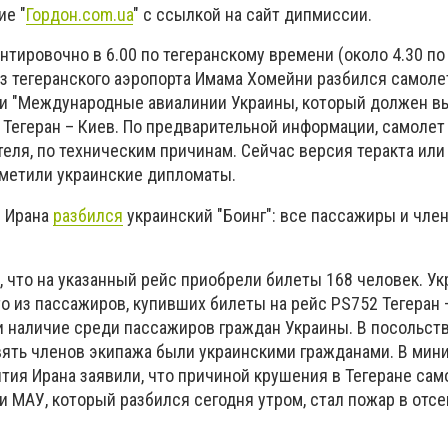
ие "
Гордон.com.ua
" с ссылкой на сайт дипмиссии.
ентировочно в 6.00 по тегеранскому времени (около 4.30 п
з тегеранского аэропорта Имама Хомейни разбился самоле
ии "Международные авиалинии Украины, который должен в
 Тегеран – Киев. По предварительной информации, самолет
теля, по техническим причинам. Сейчас версия теракта или
тметили украинские дипломаты.
 Ирана
разбился
украинский "Боинг": все пассажиры и чле
 что на указанный рейс приобрели билеты 168 человек. У
 из пассажиров, купивших билеты на рейс PS752 Тегеран –
 и наличие среди пассажиров граждан Украины. В посольст
вять членов экипажа были украинскими гражданами. В мин
ития Ирана заявили, что причиной крушения в Тегеране сам
 МАУ, который разбился сегодня утром, стал пожар в отсе