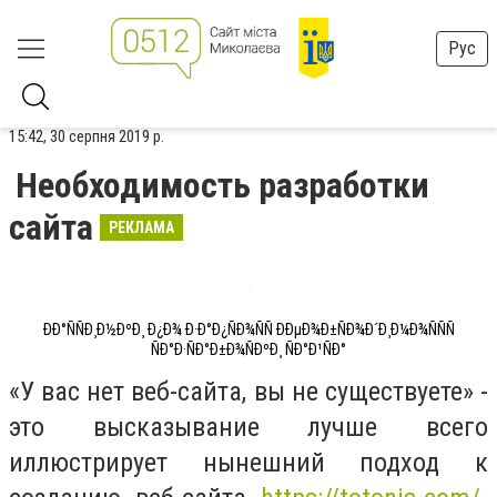
Рус
15:42, 30 серпня 2019 р.
Необходимость разработки
сайта
РЕКЛАМА
ÐÐ°ÑÑÐ¸Ð½ÐºÐ¸ Ð¿Ð¾ Ð·Ð°Ð¿ÑÐ¾ÑÑ ÐÐµÐ¾Ð±ÑÐ¾Ð´Ð¸Ð¼Ð¾ÑÑÑ
ÑÐ°Ð·ÑÐ°Ð±Ð¾ÑÐºÐ¸ ÑÐ°Ð¹ÑÐ°
«У вас нет веб-сайта, вы не существуете» -
это высказывание лучше всего
иллюстрирует нынешний подход к