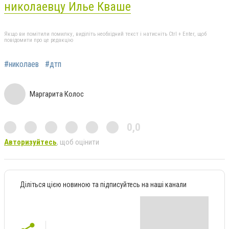
николаевцу Илье Кваше
Якщо ви помітили помилку, виділіть необхідний текст і натисніть Ctrl + Enter, щоб
повідомити про це редакцію
#николаев
#дтп
Маргарита Колос
0,0
Авторизуйтесь
, щоб оцінити
Діліться цією новиною та підписуйтесь на наші канали