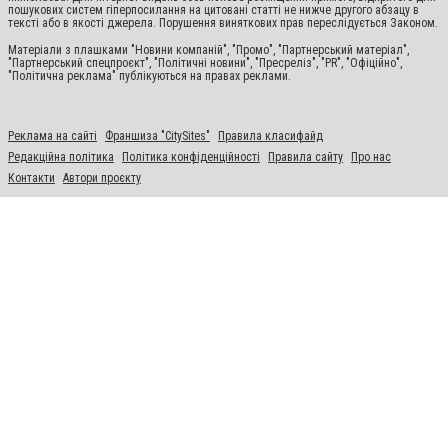
пошукових систем гіперпосилання на цитовані статті не нижче другого абзацу в
тексті або в якості джерела. Порушення виняткових прав переслідується Законом.
Матеріали з плашками "Новини компаній", "Промо", "Партнерський матеріал",
"Партнерський спецпроєкт", "Політичні новини", "Пресреліз", "PR", "Офіційно",
"Політична реклама" публікуються на правах реклами.
Реклама на сайті
Франшиза "CitySites"
Правила класифайд
Редакційна політика
Політика конфіденційності
Правила сайту
Про нас
Контакти
Автори проєкту