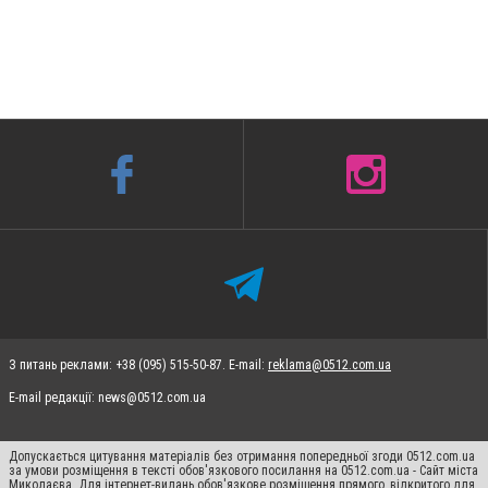
З питань реклами: +38 (095) 515-50-87. E-mail:
reklama@0512.com.ua
E-mail редакції:
news@0512.com.ua
Допускається цитування матеріалів без отримання попередньої згоди 0512.com.ua
за умови розміщення в тексті обов'язкового посилання на 0512.com.ua - Сайт міста
Миколаєва. Для інтернет-видань обов'язкове розміщення прямого, відкритого для