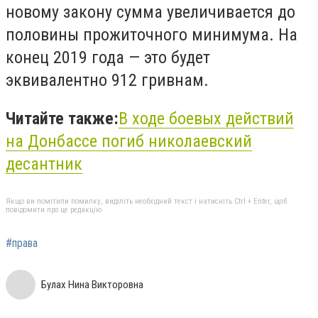
новому закону сумма увеличивается до
половины прожиточного минимума. На
конец 2019 года — это будет
эквивалентно 912 гривнам.
Читайте также:
В ходе боевых действий
на Донбассе погиб николаевский
десантник
Якщо ви помітили помилку, виділіть необхідний текст і натисніть Ctrl + Enter, щоб
повідомити про це редакцію
#права
Булах Нина Викторовна