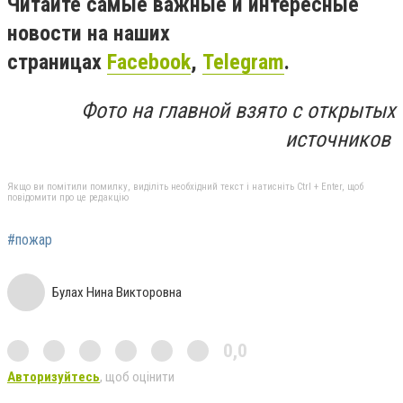
Читайте самые важные и интересные
новости на наших
страницах
Facebook
,
Telegram
.
Фото на главной взято с открытых
источников
Якщо ви помітили помилку, виділіть необхідний текст і натисніть Ctrl + Enter, щоб
повідомити про це редакцію
#пожар
Булах Нина Викторовна
0,0
Авторизуйтесь
, щоб оцінити