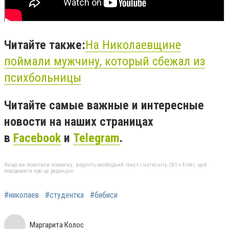
Читайте также:
На Николаевщине
поймали мужчину, который сбежал из
психбольницы
Читайте самые важные и интересные
новости на наших страницах
в
Facebook
и
Telegram
.
Якщо ви помітили помилку, виділіть необхідний текст і натисніть Ctrl + Enter, щоб
повідомити про це редакцію
#николаев
#студентка
#бибиси
Маргарита Колос