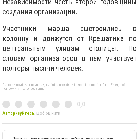
Независимости честь второй годовщины
создания организации.
Участники марша выстроились в
колонну и движутся от Крещатика по
центральным улицам столицы. По
словам организаторов в нем участвует
полторы тысячи человек.
Якщо ви помітили помилку, виділіть необхідний текст і натисніть Ctrl + Enter, щоб
повідомити про це редакцію
0,0
Авторизуйтесь
, щоб оцінити
Діліться цією новиною та підписуйтесь на наші канали