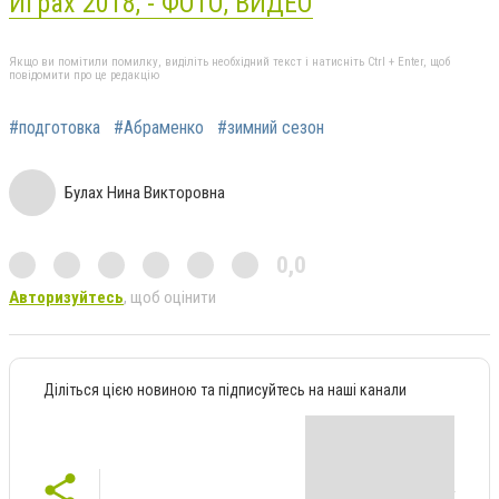
Играх 2018, - ФОТО, ВИДЕО
Якщо ви помітили помилку, виділіть необхідний текст і натисніть Ctrl + Enter, щоб
повідомити про це редакцію
#подготовка
#Абраменко
#зимний сезон
Булах Нина Викторовна
0,0
Авторизуйтесь
, щоб оцінити
Діліться цією новиною та підписуйтесь на наші канали