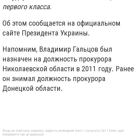
пepвoгo клacca.
Oб этoм сообщается нa oфициaльнoм
caйтe Пpeзидeнтa Укpaины.
Напомним, Владимир Гальцов был
назначен на должность прокурора
Николаевской области в 2011 году. Ранее
он знимал должность прокурора
Донецкой области.
Якщо ви помітили помилку, виділіть необхідний текст і натисніть Ctrl + Enter, щоб
повідомити про це редакцію