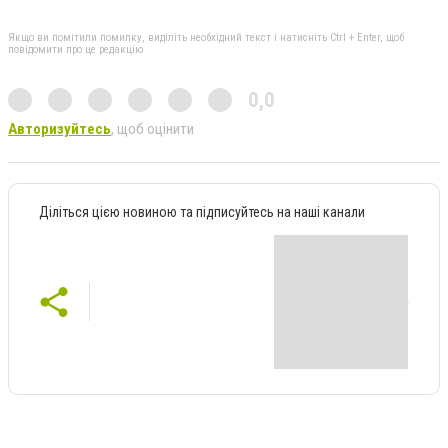
Якщо ви помітили помилку, виділіть необхідний текст і натисніть Ctrl + Enter, щоб
повідомити про це редакцію
0,0
Авторизуйтесь
, щоб оцінити
Діліться цією новиною та підписуйтесь на наші канали