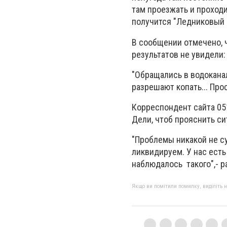
там проезжать и проходи
получится "Ледниковый 
В сообщении отмечено, 
результатов не увидели:
"Обращались в водоканал
разрешают копать... Про
Корреспондент сайта 05
Дели, чтоб прояснить си
"Проблемы никакой не с
ликвидируем. У нас есть
наблюдалось такого",- р
Якщо ви помітили помилку, виділіть нео