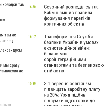
и холодов там
Сезонний розподіл світла:
16:30
Кабмін змінив правила
формування переліків
ако
критичних об'єктів
им там не
Трансформація Служби
16:17
олаевец.
безпеки України в умовах
екзистенційної війни:
Александром
баланс між
євроінтеграційними
стандартами та безпековою
ии мы сразу
стійкістю
 Измалкова не
З 1 вересня освітянам
15:30
підвищать заробітну плату
на 20%: Уряд підбив
підсумки підготовки до
 оцінити