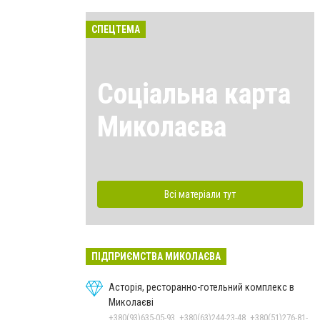
СПЕЦТЕМА
Соціальна карта
Миколаєва
Всі матеріали тут
ПІДПРИЄМСТВА МИКОЛАЄВА
Асторія, ресторанно-готельний комплекс в
Миколаєві
+380(93)635-05-93, +380(63)244-23-48, +380(51)276-81-65, +380(93)361-03-37, +380(95)172-60-42, +380(51)277-66-77, +380(68)916-39-76