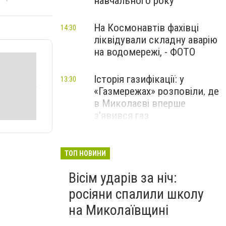
навчального року
На Космонавтів фахівці
14:30
ліквідували складну аварію
на водомережі, - ФОТО
Історія газифікації: у
13:30
«Газмережах» розповіли, де
в Миколаєві вперше
з'явився газ
Літній відпочинок у
13:00
Миколаєві 2026: шукаємо
ТОП НОВИНИ
нові враження та
Вісім ударів за ніч:
перезавантаження
росіяни спалили школу
ПАРТНЕРСЬКИЙ СПЕЦПРОЄКТ
на Миколаївщині