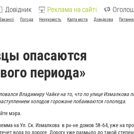
Довідник
Реклама на сайті
Оголо
Вакансії
Погода
Нерухомість
Карта міста
Довідкова
Питання
вцы опасаются
вого периода»
овался Владимиру Чайке на то, что по улице Измалкова п
 наступлением холодов горожане побаиваются гололеда.
айте мэра.
емма на Ул. Ск. Измалкова в рн-не домов 58-64, уже на п
течет вода по дороге. Дорогу уже размыло до такой степен