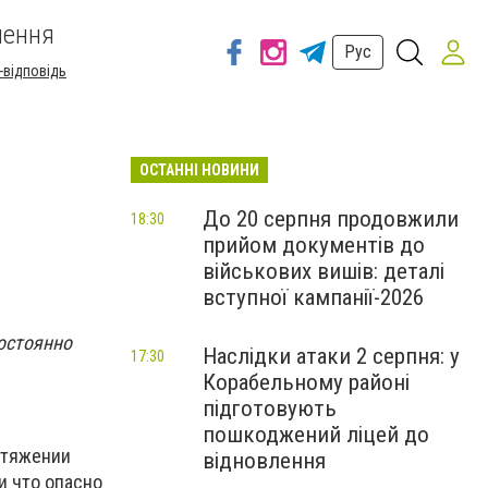
шення
Рус
-відповідь
ОСТАННІ НОВИНИ
До 20 серпня продовжили
18:30
прийом документів до
військових вишів: деталі
вступної кампанії-2026
остоянно
Наслідки атаки 2 серпня: у
17:30
Корабельному районі
підготовують
пошкоджений ліцей до
ротяжении
відновлення
и что опасно