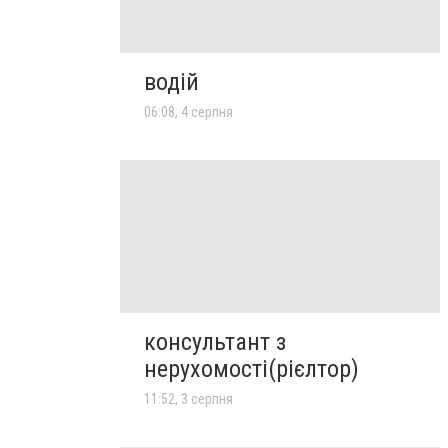
водій
06:08, 4 серпня
консультант з
нерухомості(рієлтор)
11:52, 3 серпня