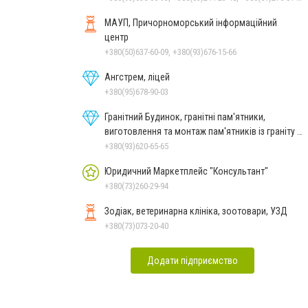
МАУП, Причорноморський інформаційний
центр
+380(50)637-60-09, +380(93)676-15-66
Ангстрем, ліцей
+380(95)678-90-03
Гранітний Будинок, гранітні пам'ятники,
виготовлення та монтаж пам'ятників із граніту в
Миколаєві
+380(93)620-65-65
Юридичний Маркетплейс "Консультант"
+380(73)260-29-94
Зодіак, ветеринарна клініка, зоотовари, УЗД
+380(73)073-20-40
Додати підприємство