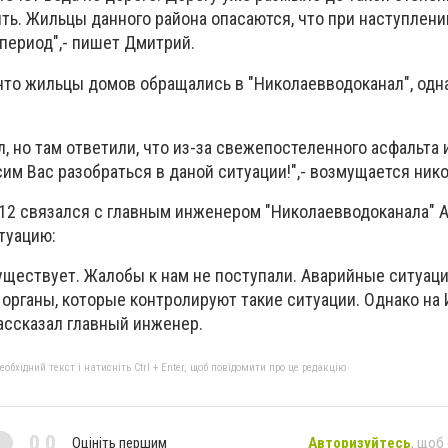
ть. Жильцы данного района опасаются, что при наступлени
период",- пишет Дмитрий.
что жильцы домов обращались в "Николаевводоканал", одн
, но там ответили, что из-за свежепостеленного асфальта 
сим Вас разобраться в даной ситуации!",- возмущается ник
12 связался с главным инженером "Николаевводоканала" 
туацию:
уществует. Жалобы к нам не поступали. Аварийные ситуац
 органы, которые контролируют такие ситуации. Однако на
ассказал главный инженер.
бхідний текст і натисніть Ctrl + Enter, щоб повідомити про це редакцію
0,0
Оцініть першим
Авторизуйтесь
, щоб