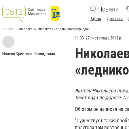
Новини
Афіша
Дозвілля
Головна
Николаевцы опасаются «ледникового периода»
11:30, 27 листопада 2012 р.
Николае
Ивлева Кристина Леонидовна
«леднико
Житель Николаева пожал
течет вода по дороге. С
Об этом он написал на с
"Существует такая пробл
полугода там постоянно 