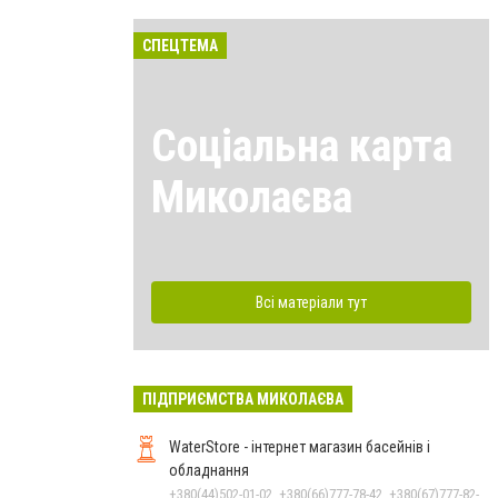
СПЕЦТЕМА
Соціальна карта
Миколаєва
Всі матеріали тут
ПІДПРИЄМСТВА МИКОЛАЄВА
WaterStore - інтернет магазин басейнів і
обладнання
+380(44)502-01-02, +380(66)777-78-42, +380(67)777-82-19, +380(67)890-80-80, +380(73)890-80-80, +380(44)502-01-03