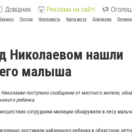
Довідник
Реклама на сайті
Оголо
Вакансії
Погода
Нерухомість
Карта міста
Довідкова
Питання
од Николаевом нашли
него малыша
в Николаеве поступило сообщение от местного жителя, обн
нокого ребенка.
исшествия сотрудники милиции обнаружили в лесу мальчи
едленно доставили найденного ребенка в областную детс