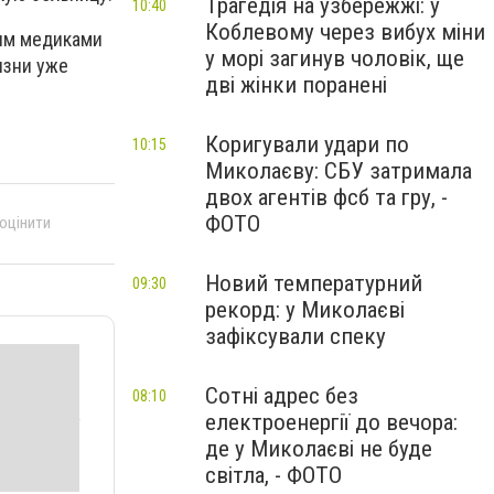
Трагедія на узбережжі: у
10:40
Коблевому через вибух міни
ым медиками
у морі загинув чоловік, ще
изни уже
дві жінки поранені
Коригували удари по
10:15
Миколаєву: СБУ затримала
двох агентів фсб та гру, -
ФОТО
 оцінити
Новий температурний
09:30
рекорд: у Миколаєві
зафіксували спеку
Сотні адрес без
08:10
електроенергії до вечора:
де у Миколаєві не буде
світла, - ФОТО