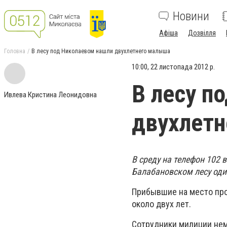
Новини
Афіша
Дозвілля
Головна
В лесу под Николаевом нашли двухлетнего малыша
10:00, 22 листопада 2012 р.
В лесу п
Ивлева Кристина Леонидовна
двухлет
В среду на телефон 102 
Балабановском лесу оди
Прибывшие на место про
около двух лет.
Сотрудники милиции нем