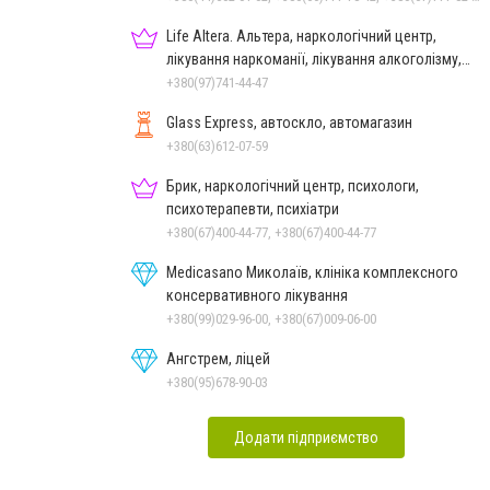
Life Altera. Альтера, наркологічний центр,
лікування наркоманії, лікування алкоголізму,
зняття ломки
+380(97)741-44-47
Glass Express, автоскло, автомагазин
+380(63)612-07-59
Брик, наркологічний центр, психологи,
психотерапевти, психіатри
+380(67)400-44-77, +380(67)400-44-77
Medicasano Миколаїв, клініка комплексного
консервативного лікування
+380(99)029-96-00, +380(67)009-06-00
Ангстрем, ліцей
+380(95)678-90-03
Додати підприємство