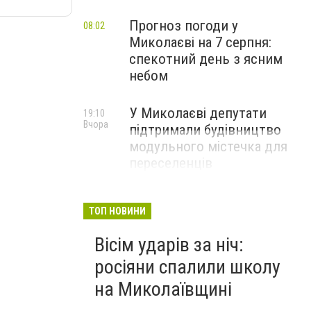
Прогноз погоди у
08:02
Миколаєві на 7 серпня:
спекотний день з ясним
небом
У Миколаєві депутати
19:10
Вчора
підтримали будівництво
модульного містечка для
переселенців
ТОП НОВИНИ
Вісім ударів за ніч:
росіяни спалили школу
на Миколаївщині