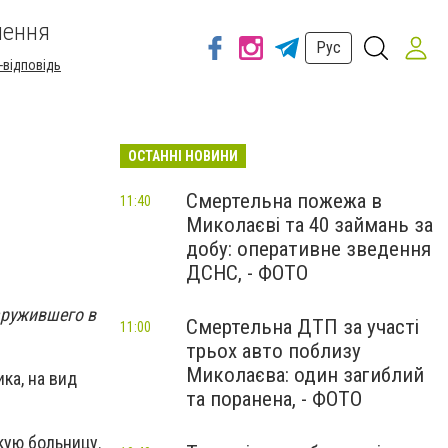
шення
Рус
-відповідь
ОСТАННІ НОВИНИ
Смертельна пожежа в
11:40
Миколаєві та 40 займань за
добу: оперативне зведення
ДСНС, - ФОТО
аружившего в
Смертельна ДТП за участі
11:00
трьох авто поблизу
Миколаєва: один загиблий
ка, на вид
та поранена, - ФОТО
кую больницу.