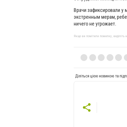
Врачи зафиксировали у 
экстренным мерам, ребе
ничего не угрожает.
Якщо ви помітили помилку, виділіть нео
Діліться цією новиною та підп