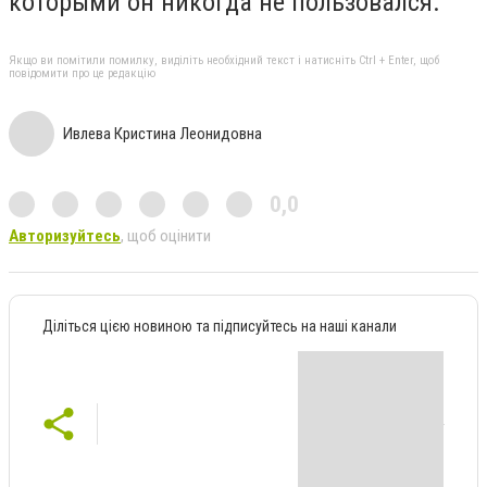
которыми он никогда не пользовался.
Якщо ви помітили помилку, виділіть необхідний текст і натисніть Ctrl + Enter, щоб
повідомити про це редакцію
Ивлева Кристина Леонидовна
0,0
Авторизуйтесь
, щоб оцінити
Діліться цією новиною та підписуйтесь на наші канали