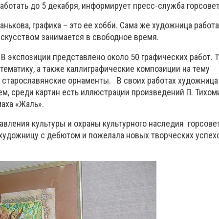
аботать до 5 декабря, информирует пресс-служба горсовет
анькова, графика – это ее хобби. Сама же художница работ
искусством занимается в свободное время.
 В экспозиции представлено около 50 графических работ. Т
тематику, а также каллиграфические композиции на тему
, старославянские орнаменты. В своих работах художница
м, среди картин есть иллюстрации произведений П. Тихом
маха «Жаль».
равления культуры и охраны культурного наследия горсове
художницу с дебютом и пожелала новых творческих успех