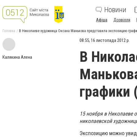
Новини
Афіша
Дозвілля
Головна
В Николаеве художница Оксана Манькова представила экспозицию граф
08:55, 16 листопада 2012 р.
В Никола
Калякина Алена
Манькова
графики 
15 ноября в Николаеве 
николаевской художниц
Экспозицию можно увиде