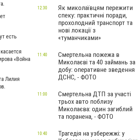
а.
Як миколаївцям пережити
12:30
спеку: практичні поради,
ает
прохолодний транспорт та
нові локації з
ут есть
«туманчиками»
 касается
Смертельна пожежа в
11:40
ирова «Война
Миколаєві та 40 займань за
добу: оперативне зведення
ДСНС, - ФОТО
та Лилия
ов.
Смертельна ДТП за участі
11:00
трьох авто поблизу
Миколаєва: один загиблий
та поранена, - ФОТО
Трагедія на узбережжі: у
10:40