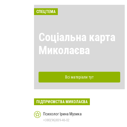
СПЕЦТЕМА
Соціальна карта
Миколаєва
Всі матеріали тут
ПІДПРИЄМСТВА МИКОЛАЄВА
Психолог Ірина Музика
+380(96)839-46-02