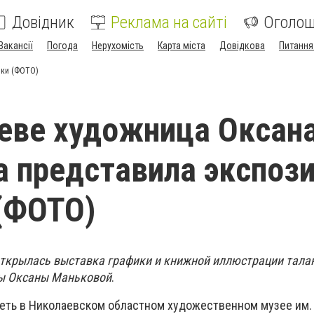
Довідник
Реклама на сайті
Оголо
Вакансії
Погода
Нерухомість
Карта міста
Довідкова
Питання
ики (ФОТО)
еве художница Оксан
 представила экспоз
(ФОТО)
открылась выставка графики и книжной иллюстрации тала
ы Оксаны Маньковой
.
ть в Николаевском областном художественном музее им. 