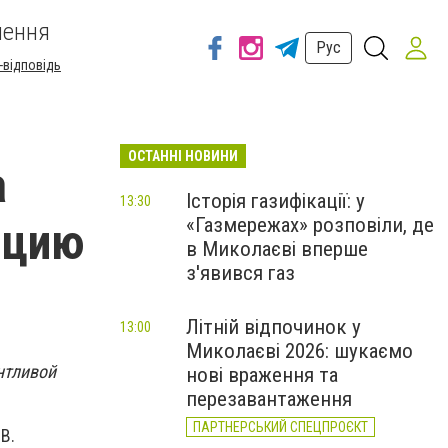
шення
Рус
-відповідь
ОСТАННІ НОВИНИ
а
Історія газифікації: у
13:30
«Газмережах» розповіли, де
ицию
в Миколаєві вперше
з'явився газ
Літній відпочинок у
13:00
Миколаєві 2026: шукаємо
нтливой
нові враження та
перезавантаження
ПАРТНЕРСЬКИЙ СПЕЦПРОЄКТ
В.