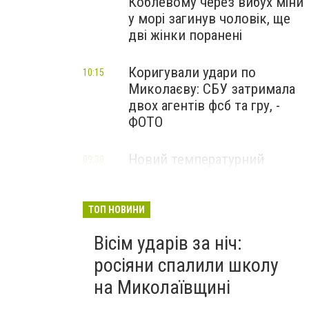
Коблевому через вибух міни
у морі загинув чоловік, ще
дві жінки поранені
Коригували удари по
10:15
Миколаєву: СБУ затримала
двох агентів фсб та гру, -
ФОТО
Новий температурний
09:30
рекорд: у Миколаєві
зафіксували спеку
ТОП НОВИНИ
Вісім ударів за ніч:
росіяни спалили школу
на Миколаївщині