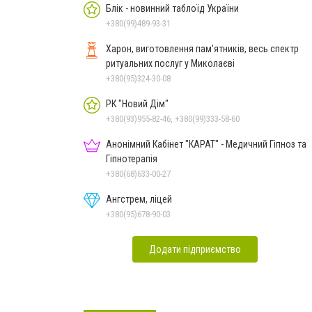
Блік - новинний таблоїд України
+380(99)489-93-31
Харон, виготовлення пам'ятників, весь спектр
ритуальних послуг у Миколаєві
+380(95)324-30-08
РК "Новий Дім"
+380(93)955-82-46, +380(99)333-58-60
Анонімний Кабінет "КАРАТ" - Медичний Гіпноз та
Гіпнотерапія
+380(68)633-00-27
Ангстрем, ліцей
+380(95)678-90-03
Додати підприємство