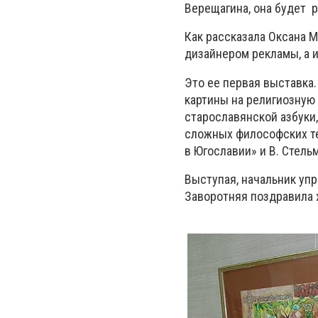
Верещагина, она будет р
Как рассказала Оксана М
дизайнером рекламы, а 
Это ее первая выставка.
картины на религиозную 
старославянской азбуки
сложных философских те
в Югославии» и В. Стель
Выступая, начальник уп
Заворотняя поздравила 