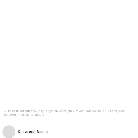
Якщо ви помітили помилку, виділіть необхідний текст і натисніть Ctrl + Enter, щоб
повідомити про це редакцію
Калякина Алена