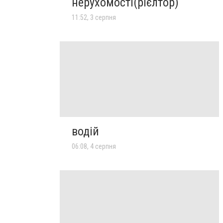
нерухомості(рієлтор)
11:52, 3 серпня
водій
06:08, 4 серпня