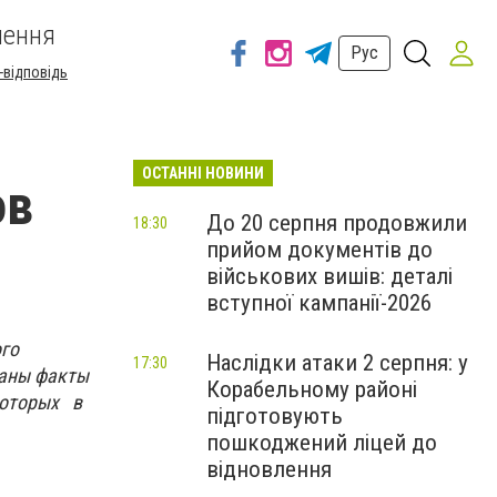
шення
Рус
-відповідь
ОСТАННІ НОВИНИ
ов
До 20 серпня продовжили
18:30
прийом документів до
військових вишів: деталі
вступної кампанії-2026
ого
Наслідки атаки 2 серпня: у
17:30
ваны факты
Корабельному районі
которых в
підготовують
пошкоджений ліцей до
відновлення