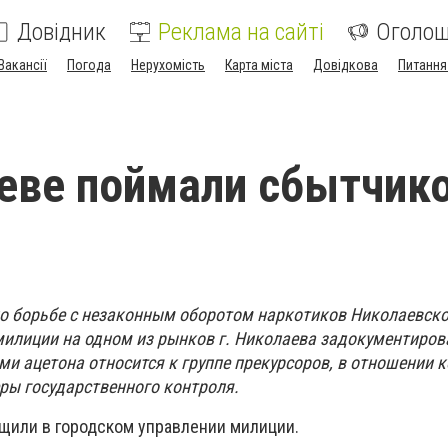
Довідник
Реклама на сайті
Оголо
Вакансії
Погода
Нерухомість
Карта міста
Довідкова
Питання
еве поймали сбытчик
о борьбе с незаконным оборотом наркотиков Николаевск
милиции на одном из рынков г. Николаева задокументиро
и ацетона относится к группе прекурсоров, в отношении 
ры государственного контроля.
бщили в городском управлении милиции.