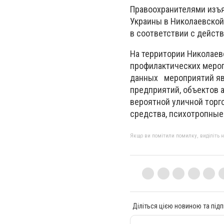
Правоохранителями изъя
Украины в Николаевской 
в соответствии с дейст
На территории Николаев
профилактических мероп
данных мероприятий яв
предприятий, объектов 
вероятной уличной торг
средства, психотропные
Якщо ви помітили помилку, виділіть нео
Діліться цією новиною та підп