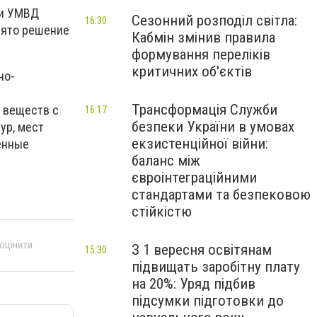
ри УМВД
Сезонний розподіл світла:
16:30
инято решение
Кабмін змінив правила
формування переліків
критичних об'єктів
но-
Трансформація Служби
 веществ с
16:17
безпеки України в умовах
ур, мест
екзистенційної війни:
енные
баланс між
євроінтеграційними
стандартами та безпековою
стійкістю
 оцінити
З 1 вересня освітянам
15:30
підвищать заробітну плату
на 20%: Уряд підбив
підсумки підготовки до