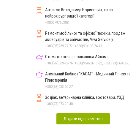
Антаков Володимир Борисович, лікар-
нейрохірург вищої категорії
+380679765388
Ремонт мобільної та офісної техніки, продаж
аксесуарів та запчастин, Viva Service у
Миколаєві
+380(95)759-77-72, +380(93)108-74-47
Стоматологічна поліклініка Айлама
+380(97)009-12-76, +380(95)601-13-32, +380(93)668-50-62, +380(51)259-06-88
Анонімний Кабінет "КАРАТ" - Медичний Гіпноз та
Гіпнотерапія
+380(68)633-00-27
Зодіак, ветеринарна клініка, зоотовари, УЗД
+380(73)073-20-40
Додати підприємство