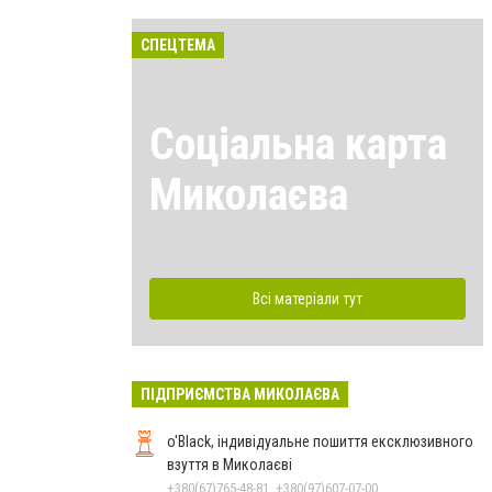
СПЕЦТЕМА
Соціальна карта
Миколаєва
Всі матеріали тут
ПІДПРИЄМСТВА МИКОЛАЄВА
o'Black, індивідуальне пошиття ексклюзивного
взуття в Миколаєві
+380(67)765-48-81, +380(97)607-07-00