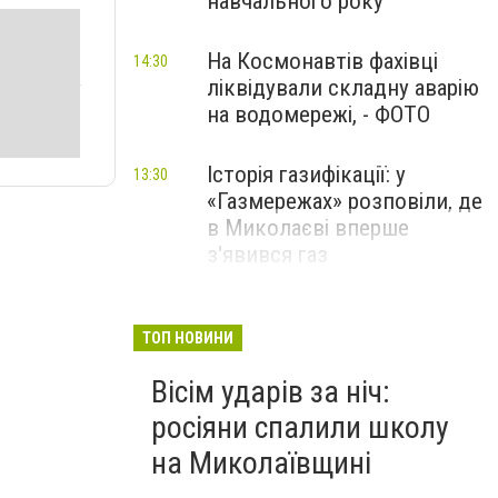
навчального року
На Космонавтів фахівці
14:30
ліквідували складну аварію
на водомережі, - ФОТО
Історія газифікації: у
13:30
«Газмережах» розповіли, де
в Миколаєві вперше
з'явився газ
Літній відпочинок у
13:00
Миколаєві 2026: шукаємо
ТОП НОВИНИ
нові враження та
Вісім ударів за ніч:
перезавантаження
росіяни спалили школу
ПАРТНЕРСЬКИЙ СПЕЦПРОЄКТ
на Миколаївщині