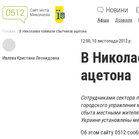
Новини
Афіша
Дозвілля
Головна
В Николаеве поймали сбытчиков ацетона
12:00, 10 листопада 2012 р.
В Никола
Ивлева Кристина Леонидовна
ацетона
Сотрудниками сектора п
городского управления 
сбыта местными жителям
Украине установлены ме
Об этом сайту 0512 соо