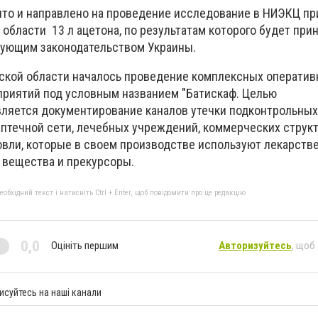
то и направлено на проведение исследование в НИЭКЦ п
области 13 л ацетона, по результатам которого будет пр
вующим законодательством Украины.
ской области началось проведение комплексных оператив
риятий под условным названием "Батискаф. Целью
ляется документирование каналов утечки подконтрольных
аптечной сети, лечебных учреждений, коммерческих структ
овли, которые в своем производстве используют лекарств
 вещества и прекурсоры.
бхідний текст і натисніть Ctrl + Enter, щоб повідомити про це редакцію
0,0
Оцініть першим
Авторизуйтесь
, щоб
исуйтесь на наші канали