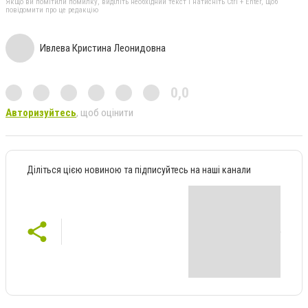
Якщо ви помітили помилку, виділіть необхідний текст і натисніть Ctrl + Enter, щоб
повідомити про це редакцію
Ивлева Кристина Леонидовна
0,0
Авторизуйтесь
, щоб оцінити
Діліться цією новиною та підписуйтесь на наші канали