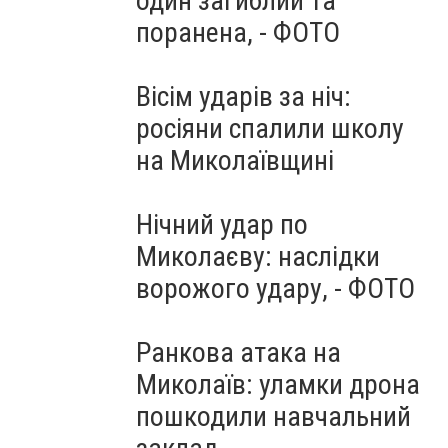
один загиблий та
поранена, - ФОТО
Вісім ударів за ніч:
росіяни спалили школу
на Миколаївщині
Нічний удар по
Миколаєву: наслідки
ворожого удару, - ФОТО
Ранкова атака на
Миколаїв: уламки дрона
пошкодили навчальний