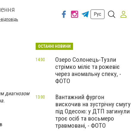
шення
Рус
-відповідь
ОСТАННІ НОВИНИ
Озеро Солонець-Тузли
14:00
стрімко міліє та рожевіє
через аномальну спеку, -
ФОТО
ым диагнозом
Вантажний фургон
13:00
а.
вискочив на зустрічну смугу
під Одесою: у ДТП загинули
троє осіб та восьмеро
в
травмовані, - ФОТО