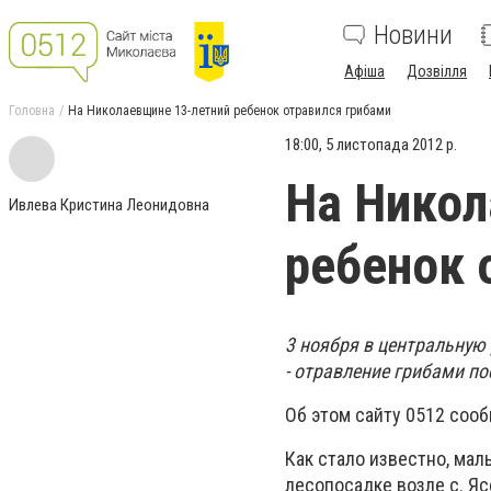
Новини
Афіша
Дозвілля
Головна
На Николаевщине 13-летний ребенок отравился грибами
18:00, 5 листопада 2012 р.
На Никол
Ивлева Кристина Леонидовна
ребенок 
3 ноября в центральную
- отравление грибами по
Об этом сайту 0512 соо
Как стало известно, мал
лесопосадке возле с. Яс