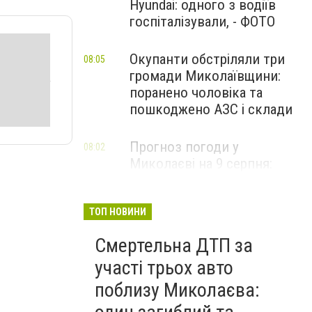
Hyundai: одного з водіїв
госпіталізували, - ФОТО
Окупанти обстріляли три
08:05
громади Миколаївщини:
поранено чоловіка та
пошкоджено АЗС і склади
Прогноз погоди у
08:02
Миколаєві на 9 серпня:
спекотний день з
невеликою хмарністю
ТОП НОВИНИ
Смертельна ДТП за
участі трьох авто
поблизу Миколаєва: