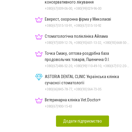
консервативного лікування
+380(67)009-06-00, +380(99)029-96-00
Еверест, охоронна фірма у Миколаєві
+380(67)515-10-91, +380(67)515-10-92
Стоматологічна поліклініка Айлама
+380(97)009-12-76, +380(95)601-13-32, +380(93)668-50-62, +380(51)259-06-88
Точка Смаку, оптова-роздрібна база
продовольчих товарів, Пшенична О.І.
+380(67)486-52-20, +380(99)110-49-10, +380(67)512-20-35
ASTORIA DENTAL CLINIC Українська клініка
сучасної стоматології
+380(66)845-78-77, +380(93)564-73-05
Ветеринарна клініка Vet.Doctor+
+380(67)900-15-43
Додати підприємство