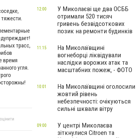
У Миколаєві ще два ОСББ
12:00
соседке,
отримали 520 тисяч
 тяжести.
гривень безвідсоткових
элементарные
позик на ремонти будинків
едупреждает!
ильных трасс,
На Миколаївщині
11:15
рибов
вогнеборці ліквідували
е время
наслідки ворожих атак та
анного угля.
масштабних пожеж, - ФОТО
трого
 осторожны!
На Миколаївщині оголосили
10:01
жовтий рівень
небезпечності: очікуються
сильні шквали вітру
 оцінити
У центрі Миколаєва
09:00
зіткнулися Citroen та