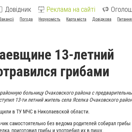
Довідник
Реклама на сайті
Оголо
Вакансії
Погода
Нерухомість
Карта міста
Довідкова
Питання
аевщине 13-летний
отравился грибами
 районную больницу Очаковского района с предварительн
ступил 13-ти летний житель села Яселка Очаковского район
бщили в ТУ МЧС в Николаевской области.
ьчик самостоятельно без ведома родителей собирал грибы 
елка, приготовил грибы и употребил их в пищу.