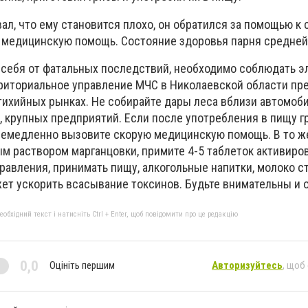
ал, что ему становится плохо, он обратился за помощью к 
 медицинскую помощь. Состояние здоровья парня средней
ь себя от фатальных последствий, необходимо соблюдать 
риториальное управление МЧС в Николаевской области пр
тихийных рынках. Не собирайте дары леса вблизи автомоб
 крупных предприятий. Если после употребления в пищу г
 немедленно вызовите скорую медицинскую помощь. В то ж
м раствором марганцовки, примите 4-5 таблеток активиров
травления, принимать пищу, алкогольные напитки, молоко с
жет ускорить всасывание токсинов. Будьте внимательны и
бхідний текст і натисніть Ctrl + Enter, щоб повідомити про це редакцію
0,0
Оцініть першим
Авторизуйтесь
, щоб