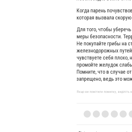
Когда парень почувствов
которая вызвала скорую
Для того, чтобы убереч
меры безопасности. Тер
Не покупайте грибы на с
железнодорожных путей,
чувствуете себя плохо,
промойте желудок слабы
Помните, что в случае о
запрещено, ведь это мо
Якщо ви помітили помилку, виділіть нео