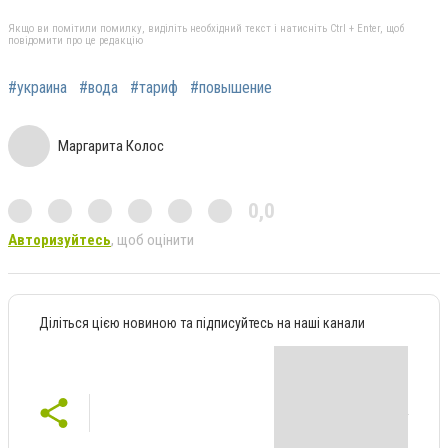
Якщо ви помітили помилку, виділіть необхідний текст і натисніть Ctrl + Enter, щоб
повідомити про це редакцію
#украина
#вода
#тариф
#повышение
Маргарита Колос
0,0
Авторизуйтесь
, щоб оцінити
Діліться цією новиною та підписуйтесь на наші канали