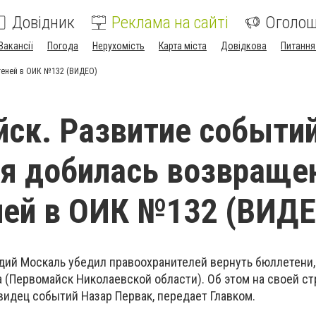
Довідник
Реклама на сайті
Оголо
Вакансії
Погода
Нерухомість
Карта міста
Довідкова
Питання
теней в ОИК №132 (ВИДЕО)
ск. Развитие событий
я добилась возвраще
ей в ОИК №132 (ВИДЕ
дий Москаль убедил правоохранителей вернуть бюллетени,
а (Первомайск Николаевской области). Об этом на своей с
видец событий Назар Первак, передает Главком.