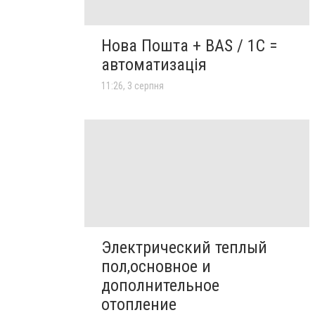
Нова Пошта + BAS / 1C =
автоматизація
11:26, 3 серпня
Электрический теплый
пол,основное и
дополнительное
отопление