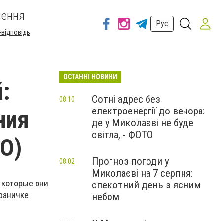
шення
Рус
-відповідь
ОСТАННІ НОВИНИ
:
Сотні адрес без
08:10
електроенергії до вечора:
ния
де у Миколаєві не буде
світла, - ФОТО
О)
Прогноз погоди у
08:02
Миколаєві на 7 серпня:
 которые они
спекотний день з ясним
траничке
небом