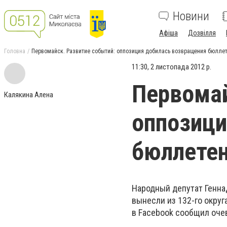
Новини
Афіша
Дозвілля
Головна
Первомайск. Развитие событий: оппозиция добилась возвращения бюлле
11:30, 2 листопада 2012 р.
Первомай
Калякина Алена
оппозици
бюллетен
Народный депутат Генна
вынесли из 132-го округ
в Facebook сообщил оче