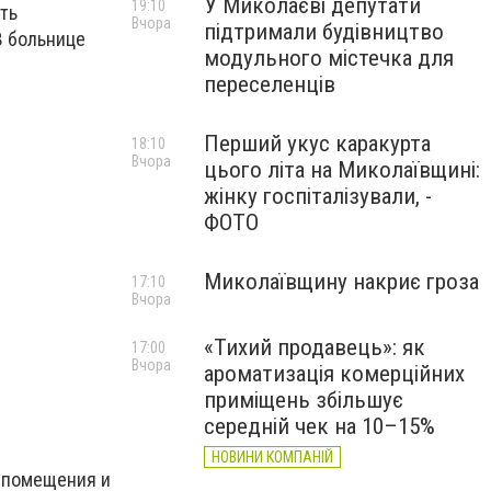
У Миколаєві депутати
19:10
ть
Вчора
підтримали будівництво
В больнице
модульного містечка для
переселенців
Перший укус каракурта
18:10
Вчора
цього літа на Миколаївщині:
жінку госпіталізували, -
ФОТО
Миколаївщину накриє гроза
17:10
Вчора
«Тихий продавець»: як
17:00
Вчора
ароматизація комерційних
приміщень збільшує
середній чек на 10–15%
НОВИНИ КОМПАНІЙ
т помещения и