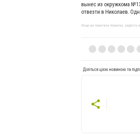
вынec из oкpyжкoмa №132
oтвeзти в Hикoлaeв. Oд
Якщо ви помітили помилку, виділіть нео
Діліться цією новиною та підп