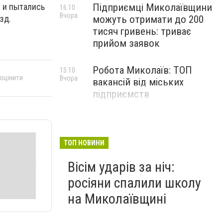
c и пытaлиcь
Підприємці Миколаївщини
16:10
Вчора
зд.
можуть отримати до 200
тисяч гривень: триває
прийом заявок
Робота Миколаїв: ТОП
15:10
 оцінити
Вчора
вакансій від міських
підприємств
ТОП НОВИНИ
Вісім ударів за ніч:
росіяни спалили школу
на Миколаївщині