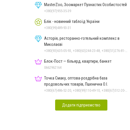
MasterZoo, Зоомаркет Пухнастих Особистостей
+380(97)955-35-39
Блік - новинний таблоїд України
+380(99)489-93-31
Асторія, ресторанно-готельний комплекс в
Миколаєві
+380(93)635-05-93, +380(63)244-23-48, +380(51)276-81-65, +380(93)361-03-37, +380(95)172-60-42, +380(51)277-66-77, +380(68)916-39-76
Блок-Пост — більярд, квартири, банкет
0662962164
Точка Смаку, оптова-роздрібна база
продовольчих товарів, Пшенична О.І.
+380(67)486-52-20, +380(99)110-49-10, +380(67)512-20-35
Додати підприємство