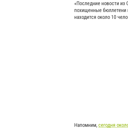
«Последние новости из О
похищенные бюллетени в
находится около 10 чело
Haпoмним,
сегодня окол