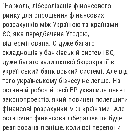
“На жаль, лібералізація фінансового
ринку для спрощення фінансових
розрахунків між Україною та країнами
ЄС, яка передбачена Угодою,
відтермінована. Є дуже багато
складнощів у банківській системі ЄС,
дуже багато залишкової бюрократії в
український банківський системі. Але від
того українському бізнесу не легше. На
останній робочій сесії ВР ухвалила пакет
законопроектів, який повинен полегшити
фінансові розрахунки між країнами. Але
остаточно фінансова лібералізація буде
реалізована пізніше, коли всі перепони