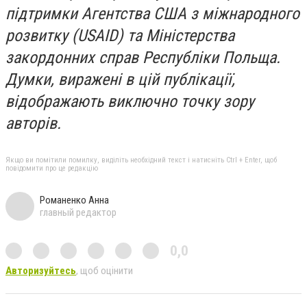
підтримки Агентства США з міжнародного
розвитку (USAID) та Міністерства
закордонних справ Республіки Польща.
Думки, виражені в цій публікації,
відображають виключно точку зору
авторів.
Якщо ви помітили помилку, виділіть необхідний текст і натисніть Ctrl + Enter, щоб
повідомити про це редакцію
Романенко Анна
главный редактор
0,0
Авторизуйтесь
, щоб оцінити