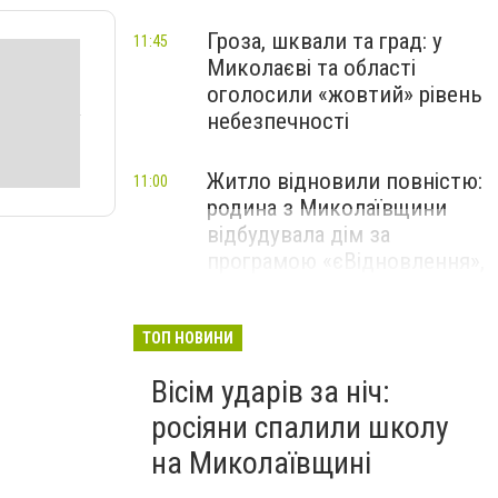
Гроза, шквали та град: у
11:45
Миколаєві та області
оголосили «жовтий» рівень
небезпечності
Житло відновили повністю:
11:00
родина з Миколаївщини
відбудувала дім за
програмою «єВідновлення»,
- ФОТО
ТОП НОВИНИ
Вісім ударів за ніч:
росіяни спалили школу
на Миколаївщині