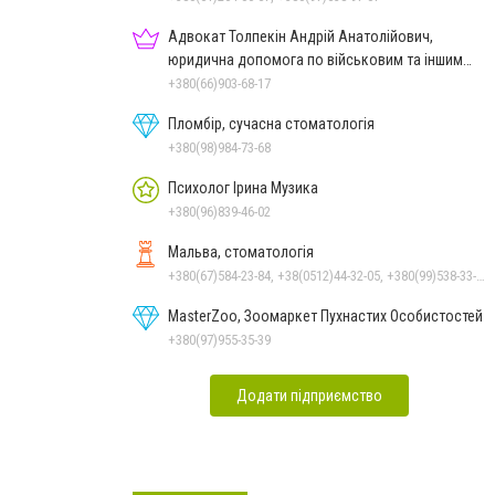
Адвокат Толпекін Андрій Анатолійович,
юридична допомога по військовим та іншим
справам
+380(66)903-68-17
Пломбір, сучасна стоматологія
+380(98)984-73-68
Психолог Ірина Музика
+380(96)839-46-02
Мальва, стоматологія
+380(67)584-23-84, +38(0512)44-32-05, +380(99)538-33-25, +380(63)977-35-54
MasterZoo, Зоомаркет Пухнастих Особистостей
+380(97)955-35-39
Додати підприємство