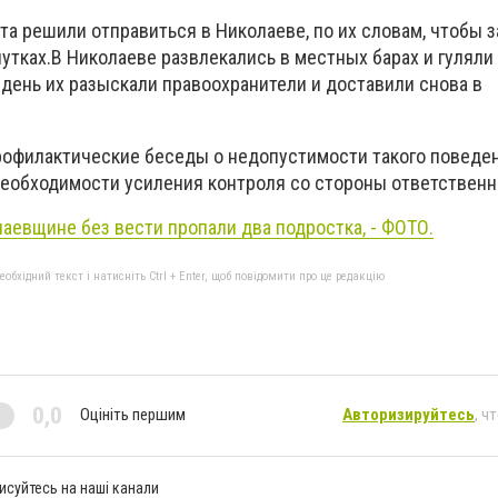
а решили отправиться в Николаеве, по их словам, чтобы 
путках.В Николаеве развлекались в местных барах и гуляли
 день их разыскали правоохранители и доставили снова в
рофилактические беседы о недопустимости такого поведе
 необходимости усиления контроля со стороны ответственн
аевщине без вести пропали два подростка, - ФОТО.
бхідний текст і натисніть Ctrl + Enter, щоб повідомити про це редакцію
0,0
Оцініть першим
Авторизируйтесь
, ч
исуйтесь на наші канали