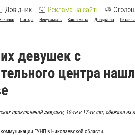
Довідник
Реклама на сайті
Оголо
Вакансії
Погода
Нерухомість
Карта міста
Довідкова
Питання
их девушек с
тельного центра нашл
ве
исках приключений девушки, 19-ти и 17-ти лет, сбежали из л
 коммуникации ГУНП в Николаевской области.