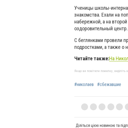
Ученицы школы-интернат
знакомства. Ехали на по
набережной, а на второй
оздоровительный центр.
С беглянками провели п
подростками, а также о
Читайте также:
На Никол
Якщо ви помітили помилку, виділіть нео
#николаев
#сбежавшие
Діліться цією новиною та підп