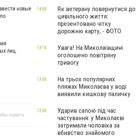
Як ветерану повернутися до
завести новые
14:00
цивільного життя:
 по
презентовано чітку
дорожню карту, - ФОТО
ния
Увага! На Миколаївщині
13:10
ых лиц.
оголошено повітряну
тривогу
На трьох популярних
13:00
пляжах Миколаєва у воді
виявили кишкову паличку
Ударив сапою під час
12:00
тобы оценить
частування: у Миколаєві
затримали чоловіка за
вбивство знайомого