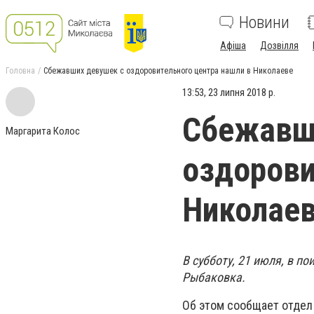
Новини
Афіша
Дозвілля
Головна
Сбежавших девушек с оздоровительного центра нашли в Николаеве
13:53, 23 липня 2018 р.
Сбежавш
Маргарита Колос
оздорови
Николае
В субботу, 21 июля, в по
Рыбаковка.
Об этом сообщает отдел