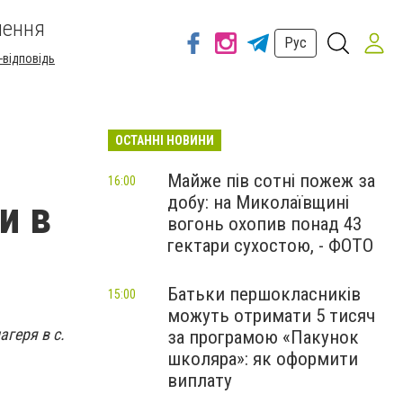
шення
Рус
-відповідь
ОСТАННІ НОВИНИ
Майже пів сотні пожеж за
16:00
добу: на Миколаївщині
и в
вогонь охопив понад 43
гектари сухостою, - ФОТО
Батьки першокласників
15:00
можуть отримати 5 тисяч
агеря в с.
за програмою «Пакунок
школяра»: як оформити
виплату