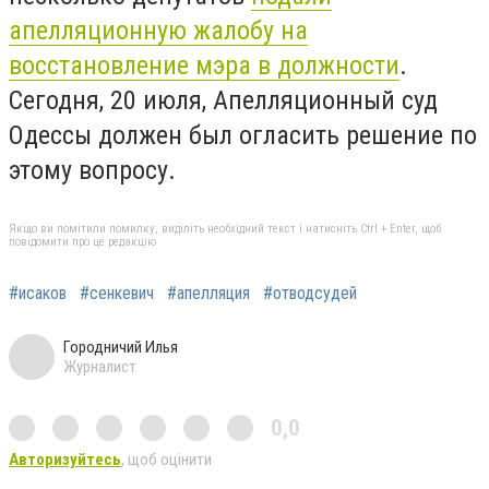
апелляционную жалобу на
восстановление мэра в должности
.
Сегодня, 20 июля, Апелляционный суд
Одессы должен был огласить решение по
этому вопросу.
Якщо ви помітили помилку, виділіть необхідний текст і натисніть Ctrl + Enter, щоб
повідомити про це редакцію
#исаков
#сенкевич
#апелляция
#отводсудей
Городничий Илья
Журналист
0,0
Авторизуйтесь
, щоб оцінити