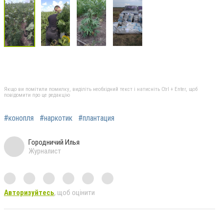
Якщо ви помітили помилку, виділіть необхідний текст і натисніть Ctrl + Enter, щоб
повідомити про це редакцію
#конопля
#наркотик
#плантация
Городничий Илья
Журналист
Авторизуйтесь
, щоб оцінити