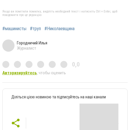
Якщо ви помітили помилку, виділіть необхідний текст і натисніть Ctrl + Enter, щоб
повідомити про це редакцію
#машинисты
#труп
#Николаевщина
Городничий Илья
Журналист
0,0
Авторизируйтесь
, чтобы оценить
Діліться цією новиною та підписуйтесь на наші канали