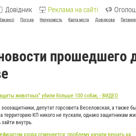
Довідник
Реклама на сайті
Оголо
Вакансії
Погода
Нерухомість
Карта міста
Довідкова
Питання
новости прошедшего д
ве
защиты животных" убили больше 100 собак, - ВИДЕО
 зоозащитники, депутат горсовета Веселовская, а также б
а территорию КП никого не пускали, однако защитникам ж
 зайти внутрь.
дефицитом хлора отменяется: проблему начали решать на