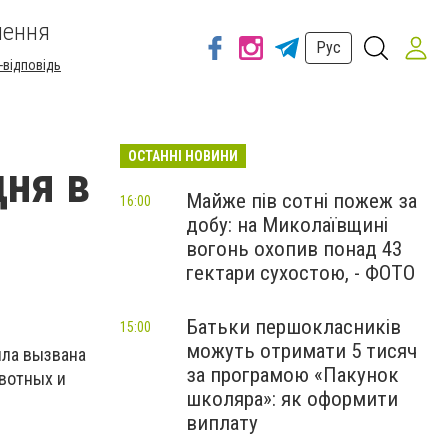
шення
Рус
-відповідь
ОСТАННІ НОВИНИ
ня в
Майже пів сотні пожеж за
16:00
добу: на Миколаївщині
вогонь охопив понад 43
гектари сухостою, - ФОТО
Батьки першокласників
15:00
можуть отримати 5 тисяч
ыла вызвана
за програмою «Пакунок
ивотных и
школяра»: як оформити
виплату