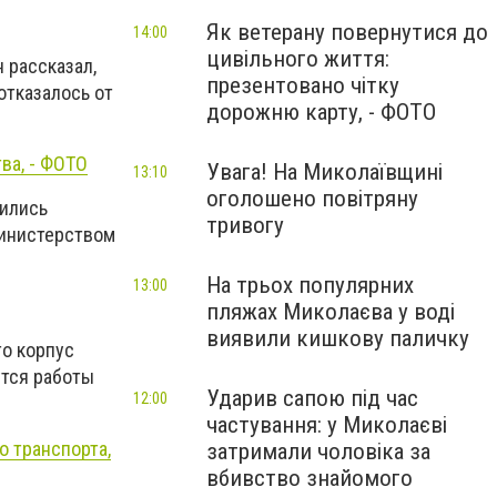
Як ветерану повернутися до
14:00
цивільного життя:
 рассказал,
презентовано чітку
отказалось от
дорожню карту, - ФОТО
ва, - ФОТО
Увага! На Миколаївщині
13:10
оголошено повітряну
дились
тривогу
Министерством
На трьох популярних
13:00
пляжах Миколаєва у воді
виявили кишкову паличку
то корпус
утся работы
Ударив сапою під час
12:00
частування: у Миколаєві
о транспорта,
затримали чоловіка за
вбивство знайомого