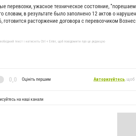
ые перевозки, ужасное техническое состояние, "порешаем 
о словам, в результате было заполнено 12 актов о наруше
Б, готовится расторжение договора с перевозчиком Возне
бхідний текст і натисніть Ctrl + Enter, щоб повідомити про це редакцію
0,0
Оцініть першим
Авторизуйтесь
, щоб
исуйтесь на наші канали