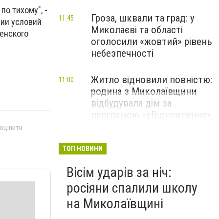
по тихому", -
Гроза, шквали та град: у
11:45
нии условий
Миколаєві та області
сенского
оголосили «жовтий» рівень
небезпечності
Житло відновили повністю:
11:00
родина з Миколаївщини
відбудувала дім за
програмою «єВідновлення»,
- ФОТО
 оцінити
ТОП НОВИНИ
Вісім ударів за ніч:
росіяни спалили школу
на Миколаївщині