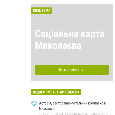
СПЕЦТЕМА
Соціальна карта
Миколаєва
Всі матеріали тут
ПІДПРИЄМСТВА МИКОЛАЄВА
Асторія, ресторанно-готельний комплекс в
Миколаєві
+380(93)635-05-93, +380(63)244-23-48, +380(51)276-81-65, +380(93)361-03-37, +380(95)172-60-42, +380(51)277-66-77, +380(68)916-39-76