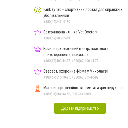
FanDay.net – спортивний портал для справжніх
уболівальників
+380(44)247-13-80
Ветеринарна клініка Vet.Doctor+
+380(67)900-15-43
Брик, наркологічний центр, психологи,
психотерапевти, психіатри
+380(67)400-44-77, +380(67)400-44-77
Еверест, охоронна фірма у Миколаєві
+380(67)515-10-91, +380(67)515-10-92
Магазин професійної косметики для перукарів
+380(93)864-34-58, 095 733 6380
Додати підприємство