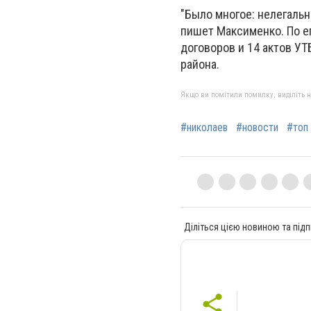
"Было многое: нелегальн
пишет Максименко. По ег
договоров и 14 актов УТ
района.
Якщо ви помітили помилку, виділіть нео
#николаев
#новости
#топ
Діліться цією новиною та підп