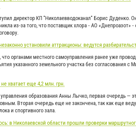
е
упил директор КП "Николаевводоканал" Борис Дуденко. Он
никла из-за того, что поставщик хлора - АО «Днепроазот» - 
оговору.
незаконно установили аттракционы: ведутся разбирательст
о, что органами местного самоуправления ранее уже прово
ъятия указанного земельного участка без согласования с 
е хватает еще 4,2 млн. грн.
 управления образования Анны Лычко, первая очередь — э
овным. Вторая очередь еще не закончена, так как еще вед
ока и спортивного зала.
ось: в Николаевской области прошли проверки маршрутног