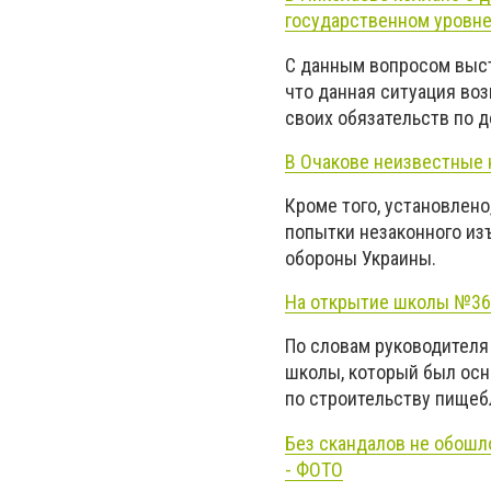
государственном уровн
С данным вопросом выст
что данная ситуация воз
своих обязательств по д
В Очакове неизвестные 
Кроме того, установлен
попытки незаконного из
обороны Украины.
На открытие школы №36 н
По словам руководителя
школы, который был осн
по строительству пищебл
Без скандалов не обошл
- ФОТО