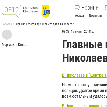
Новини
Афіша
Дозвілля
Головна
Главные новости прошедшего дня в Николаеве
08:33, 17 липня 2018 р.
Главные 
Маргарита Колос
Николае
В Николаеве в "Центре 
На место сразу приехали
полиция. Долгое время н
всем остальным удалось
В Николаеве коллапс с 