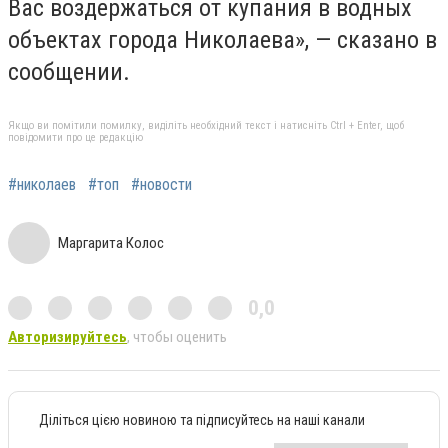
Вас воздержаться от купания в водных
объектах города Николаева», — сказано в
сообщении.
Якщо ви помітили помилку, виділіть необхідний текст і натисніть Ctrl + Enter, щоб
повідомити про це редакцію
#николаев
#топ
#новости
Маргарита Колос
0,0
Авторизируйтесь
, чтобы оценить
Діліться цією новиною та підписуйтесь на наші канали