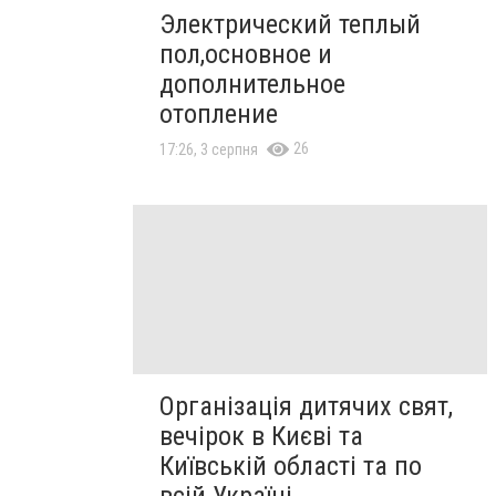
Электрический теплый
пол,основное и
дополнительное
отопление
26
17:26, 3 серпня
Організація дитячих свят,
вечірок в Києві та
Київській області та по
всій Україні