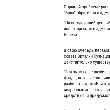
О данной проблеме расск
"Бриз" обратился в адм
"На сегодняшний день «
инвентарем, но в админ
Береза.
В свою очередь, первый
совета Виталий Кузнецо
действительно существу
"В этом мы еще разбира
фонды, которые числили
разбираться, но «Бриз» 
сварочные аппараты, пи
средства они предусмот