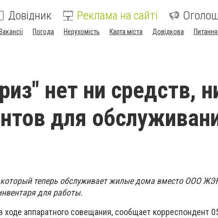
Довідник
Реклама на сайті
Оголо
Вакансії
Погода
Нерухомість
Карта міста
Довідкова
Питання
риз" нет ни средств, н
нтов для обслуживан
 который теперь обслуживает жилые дома вместо ООО ЖЭ
инвентаря для работы.
в ходе аппаратного совещания, сообщает корреспондент 0