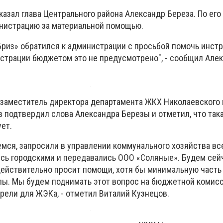
азал глава Центрального района Александр Береза. По его
инистрацию за материальной помощью.
Бриз» обратился к администрации с просьбой помочь инст
истрации бюджетом это не предусмотрено", - сообщил Але
 заместитель директора департамента ЖКХ Николаевского 
в подтвердил слова Александра Березы и отметил, что так
ет.
емся, запросили в управлении коммунального хозяйства в
сь городскими и передавались ООО «Соляные». Будем сей
действительно просит помощи, хотя бы минимальную часть 
лы. Мы будем поднимать этот вопрос на бюджетной комисс
рели для ЖЭКа, - отметил Виталий Кузнецов.