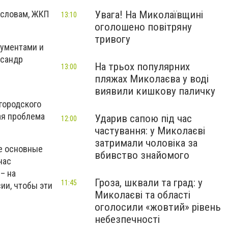
Увага! На Миколаївщині
 словам, ЖКП
13:10
оголошено повітряну
тривогу
рументами и
ксандр
На трьох популярних
13:00
пляжах Миколаєва у воді
виявили кишкову паличку
городского
ая проблема
Ударив сапою під час
12:00
частування: у Миколаєві
затримали чоловіка за
се основные
вбивство знайомого
час
– на
Гроза, шквали та град: у
11:45
ии, чтобы эти
Миколаєві та області
оголосили «жовтий» рівень
небезпечності