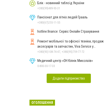
Блік - новинний таблоїд України
+380(99)489-93-31
Пансіонат для літніх людей Грааль
+380(67)255-11-55
hotline.finance: Сервіс Онлайн Страхування
Ремонт мобільної та офісної техніки, продаж
аксесуарів та запчастин, Viva Service у
Миколаєві
+380(93)108-74-47, +380(95)759-77-72
Медичний центр «ОН Клінік Миколаїв»
0-800-30-17-33
Додати підприємство
ОГОЛОШЕННЯ