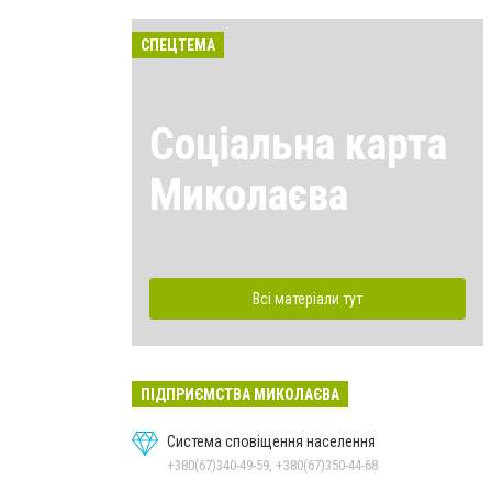
СПЕЦТЕМА
Соціальна карта
Миколаєва
Всі матеріали тут
ПІДПРИЄМСТВА МИКОЛАЄВА
Система сповіщення населення
+380(67)340-49-59, +380(67)350-44-68