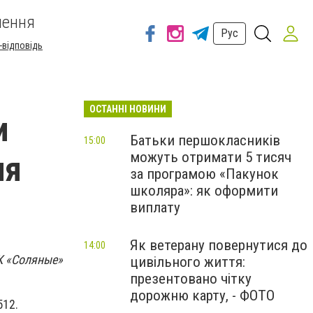
шення
Рус
-відповідь
ОСТАННІ НОВИНИ
и
Батьки першокласників
15:00
можуть отримати 5 тисяч
ия
за програмою «Пакунок
школяра»: як оформити
виплату
Як ветерану повернутися до
14:00
К «Соляные»
цивільного життя:
презентовано чітку
дорожню карту, - ФОТО
512.