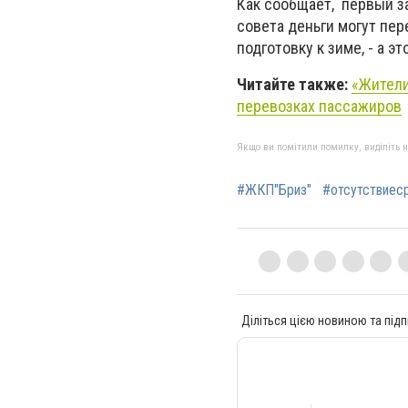
Как сообщает, первый з
совета деньги могут пе
подготовку к зиме, - а э
Читайте также:
«Жители
перевозках пассажиров
Якщо ви помітили помилку, виділіть нео
#ЖКП"Бриз"
#отсутствиес
Діліться цією новиною та підп