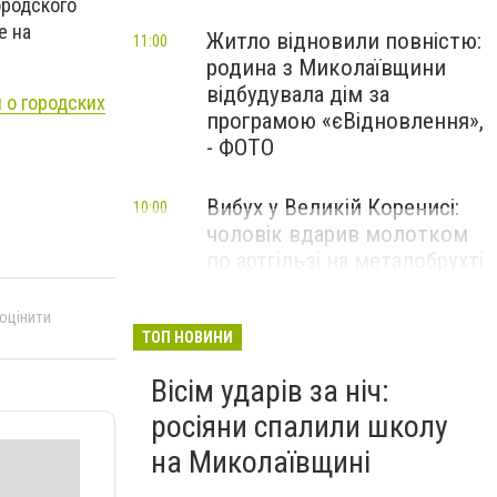
ородского
е на
Житло відновили повністю:
11:00
родина з Миколаївщини
відбудувала дім за
 о городских
програмою «єВідновлення»,
- ФОТО
Вибух у Великій Коренисі:
10:00
чоловік вдарив молотком
по артгільзі на металобрухті
— один загиблий та двоє
поранених
 оцінити
ТОП НОВИНИ
Вісім ударів за ніч:
росіяни спалили школу
на Миколаївщині