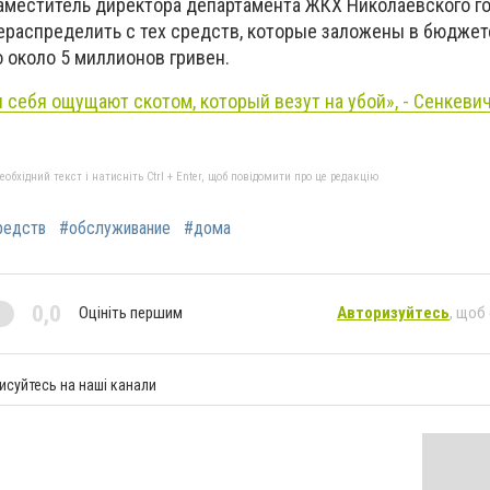
аместитель директора департамента ЖКХ Николаевского г
рераспределить с тех средств, которые заложены в бюджет
то около 5 миллионов гривен.
 себя ощущают скотом, который везут на убой», - Сенкевич
бхідний текст і натисніть Ctrl + Enter, щоб повідомити про це редакцію
редств
#обслуживание
#дома
0,0
Оцініть першим
Авторизуйтесь
, щоб
исуйтесь на наші канали