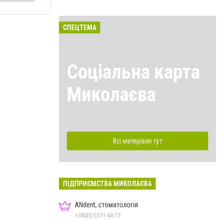
СПЕЦТЕМА
Соціальна карта
Миколаєва
Всі матеріали тут
ПІДПРИЄМСТВА МИКОЛАЄВА
ANdent, стоматологія
+380(67)571-44-77