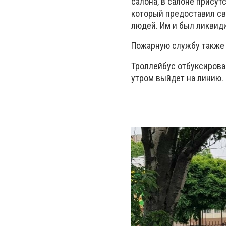
салона, в салоне прису
который предоставил сво
людей. Им и был ликвиди
Пожарную службу также
Троллейбус отбуксирован
утром выйдет на линию.