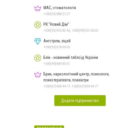
МАС, стоматологія
+380(63)988-27-27
РК "Новий Дім"
+380(93)955-82-46, +380(99)333-58-60
Ангстрем, ліцей
+380(95)678-90-03
Блік - новинний таблоїд України
+380(99)489-93-31
Брик, наркологічний центр, психологи,
психотерапевти, психіатри
+380(67)400-44-77, +380(67)400-44-77
Додати підприємство