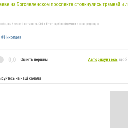
аеве на Богоявленском проспекте столкнулись трамвай и 
бхідний текст і натисніть Ctrl + Enter, щоб повідомити про це редакцію
#Николаев
0,0
Оцініть першим
Авторизуйтесь
, щоб
исуйтесь на наші канали