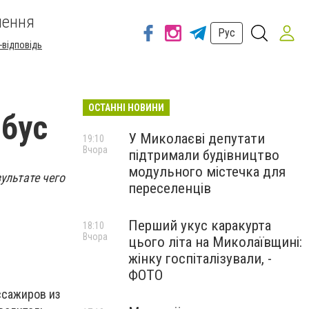
шення
Рус
-відповідь
ОСТАННІ НОВИНИ
йбус
У Миколаєві депутати
19:10
Вчора
підтримали будівництво
модульного містечка для
ультате чего
переселенців
Перший укус каракурта
18:10
Вчора
цього літа на Миколаївщині:
жінку госпіталізували, -
ФОТО
ссажиров из