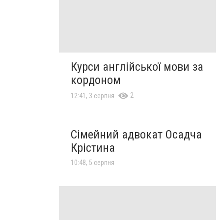
Курси англійської мови за
кордоном
2
12:41, 3 серпня
Сімейний адвокат Осадча
Крістина
10:48, 5 серпня