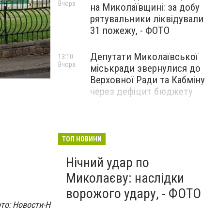
Вчора
на Миколаївщині: за добу
рятувальники ліквідували
31 пожежу, - ФОТО
Депутати Миколаївської
13:10
Вчора
міськради звернулися до
Верховної Ради та Кабміну
через дефіцит бюджету
ТОП НОВИНИ
Нічний удар по
Миколаєву: наслідки
ворожого удару, - ФОТО
то: Новости-Н