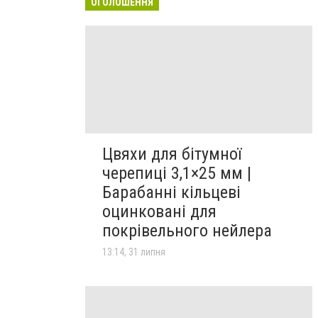
ОГОЛОШЕННЯ
Цвяхи для бітумної
черепиці 3,1×25 мм |
Барабанні кільцеві
оцинковані для
покрівельного нейлера
13:14, 31 липня