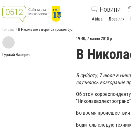
Новини
Афіша
Дозвілля
Головна
В Николаеве загорелся троллейбус
19:40, 7 липня 2018 р.
В Никола
Гуржий Валерия
В субботу, 7 июля в Ник
случилось возгорание пр
Об этом корреспонденту
"Николаевэлектротранс"
Во время происшествия 
Водитель следую техник