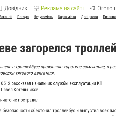
Довідник
Реклама на сайті
Оголо
Вакансії
Погода
Нерухомість
Карта міста
Довідкова
Питання
еве загорелся тролле
олаеве в троллейбусе произошло короткое замыкание, в рез
оводки тягового двигателя.
 0512 рассказал начальник службы эксплуатации КП
 Павел Котельников.
никто не пострадал.
е безопасности обесточил троллейбус и выпустил всех па