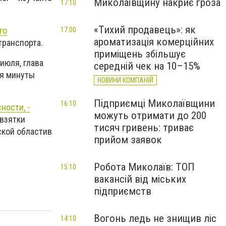
Миколаївщину накриє гроза
17:10
«Тихий продавець»: як
го
17:00
ароматизація комерційних
транспорта.
приміщень збільшує
 июля, глава
середній чек на 10–15%
мя минуты
НОВИНИ КОМПАНІЙ
Підприємці Миколаївщини
16:10
ности, -
можуть отримати до 200
 взятки
тисяч гривень: триває
ской областив
прийом заявок
Робота Миколаїв: ТОП
15:10
вакансій від міських
підприємств
Вогонь ледь не знищив ліс
14:10