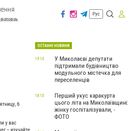
шення
Рус
-відповідь
ОСТАННІ НОВИНИ
У Миколаєві депутати
19:10
підтримали будівництво
модульного містечка для
переселенців
Перший укус каракурта
18:10
цього літа на Миколаївщині:
ятницу, 6
жінку госпіталізували, -
ФОТО
и у вас
нег – изучайте