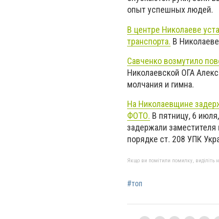
опыт успешных людей.
В центре Николаеве уст
транспорта.
В Николаеве 
Савченко возмутило пов
Николаевской ОГА Алекс
молчания и гимна.
На Николаевщине задерж
ФОТО.
В пятницу, 6 июл
задержали заместителя 
порядке ст. 208 УПК Укр
Якщо ви помітили помилку, виділіть нео
#топ