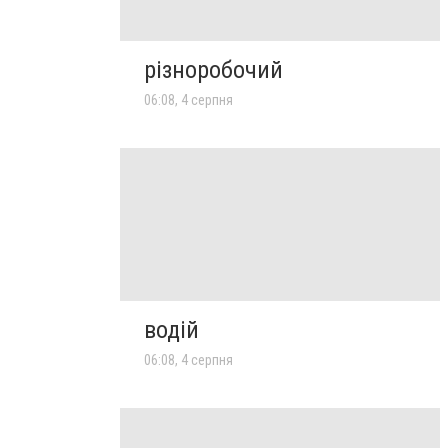
різноробочий
06:08, 4 серпня
водій
06:08, 4 серпня