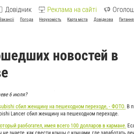
Довідник
Реклама на сайті
Оголо
Вакансії
Погода
Нерухомість
Карта міста
Довідкова
Питання
ошедших новостей в
ве
аеве 6 июля?
subishi сбил женщину на пешеходном переходе, - ФОТО.
В п
bishi Lancer сбил женщину на пешеходном переходе.
оторый разбогател, имея всего 100 долларов в кармане.
Есл
 не знаете, как свести концы с концами, где заработать де