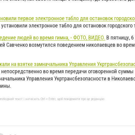
ановили первое электронное табло для остановок городско
установили электронное табло для остановок городского 
едение людей во время гимна, - ФОТО, ВИДЕО.
В пятницу, 6
ей Савченко возмутился поведением николаевцев во вре
али на взятке замначальника Управления Укртрансбезопас
я, непосредственно во время передачи оговоренной суммы
начальника Управления Укртрансбезопасности в Николаев
аины.
бхідний текст і натисніть Ctrl + Enter, щоб повідомити про це редакцію