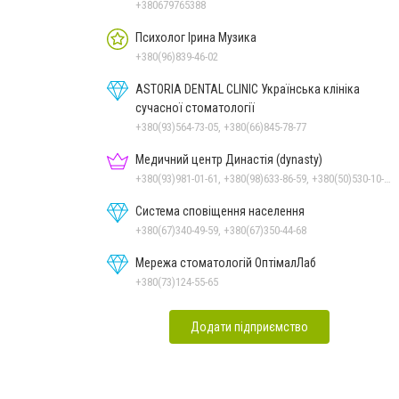
+380679765388
Психолог Ірина Музика
+380(96)839-46-02
ASTORIA DENTAL CLINIC Українська клініка
сучасної стоматології
+380(93)564-73-05, +380(66)845-78-77
Медичний центр Династія (dynasty)
+380(93)981-01-61, +380(98)633-86-59, +380(50)530-10-31
Система сповіщення населення
+380(67)340-49-59, +380(67)350-44-68
Мережа стоматологій ОптімалЛаб
+380(73)124-55-65
Додати підприємство