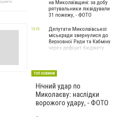
 оцінити
на Миколаївщині: за добу
рятувальники ліквідували
31 пожежу, - ФОТО
Депутати Миколаївської
13:10
міськради звернулися до
Верховної Ради та Кабміну
через дефіцит бюджету
ТОП НОВИНИ
Нічний удар по
Миколаєву: наслідки
ворожого удару, - ФОТО