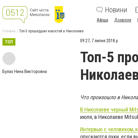
Новини
Афіша
Дозвілля
Головна
Топ-5 прошедших новостей в Николаеве
09:27, 7 липня 2018 р.
ТОП
Топ-5 пр
Николае
Булах Нина Викторовна
Что произошло в Никол
В Николаеве черный Mit
июля, в Николаеве Mitsu
Интервью с человеком, к
опускаются руки, если вы