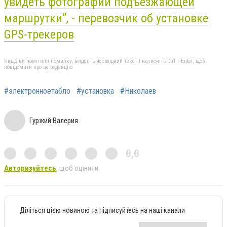
увидеть фотографии подъезжающей
маршрутки", - перевозчик об установке
GPS-трекеров
Якщо ви помітили помилку, виділіть необхідний текст і натисніть Ctrl + Enter, щоб
повідомити про це редакцію
#электронноетабло
#установка
#Николаев
Гуржий Валерия
0,0
Авторизуйтесь
, щоб оцінити
Діліться цією новиною та підписуйтесь на наші канали