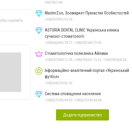
0662962164
MasterZoo, Зоомаркет Пухнастих Особистостей
+380(97)955-35-39
тобы оценить
ASTORIA DENTAL CLINIC Українська клініка
сучасної стоматології
+380(66)845-78-77, +380(93)564-73-05
Стоматологічна поліклініка Айлама
+380(97)009-12-76, +380(95)601-13-32, +380(93)668-50-62, +380(51)259-06-88
Інформаційно-аналітичний портал «Український
футбол»
+380(44)570-62-50
Система сповіщення населення
+380(67)340-49-59, +380(67)350-44-68
Додати підприємство