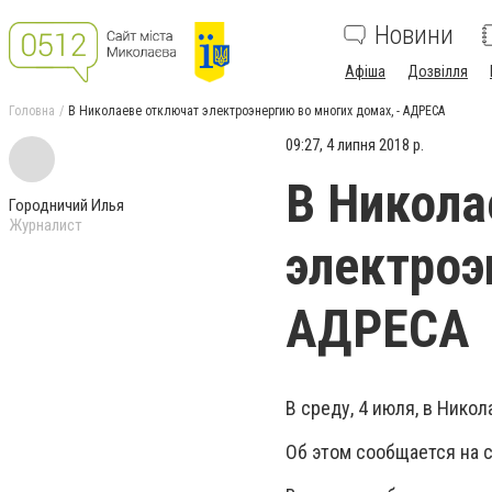
Новини
Афіша
Дозвілля
Головна
В Николаеве отключат электроэнергию во многих домах, - АДРЕСА
09:27, 4 липня 2018 р.
В Никола
Городничий Илья
Журналист
электроэ
АДРЕСА
В среду, 4 июля, в Нико
Об этом сообщается на с