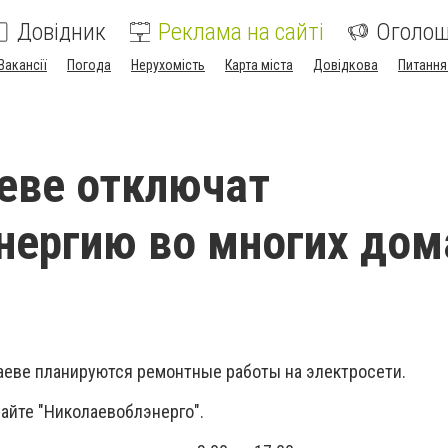
Довідник
Реклама на сайті
Оголо
Вакансії
Погода
Нерухомість
Карта міста
Довідкова
Питання
еве отключат
нергию во многих дома
лаеве планируются ремонтные работы на электросети.
айте "Николаевоблэнерго".