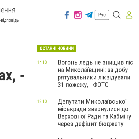
шення
Рус
-відповідь
ОСТАННІ НОВИНИ
Вогонь ледь не знищив ліс
14:10
на Миколаївщині: за добу
х, -
рятувальники ліквідували
31 пожежу, - ФОТО
Депутати Миколаївської
13:10
міськради звернулися до
Верховної Ради та Кабміну
через дефіцит бюджету