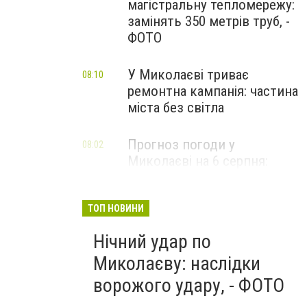
магістральну тепломережу:
замінять 350 метрів труб, -
ФОТО
У Миколаєві триває
08:10
ремонтна кампанія: частина
міста без світла
Прогноз погоди у
08:02
Миколаєві на 6 серпня:
спекотний день з ясним
небом
ТОП НОВИНИ
Нічний удар по
Миколаєву: наслідки
ворожого удару, - ФОТО