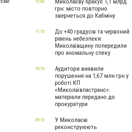
Миколаєву бракує 1,1 млрд
есам:
12:00
грн: місто повторно
звернеться до Кабміну
До +40 градусів та червоний
11:10
рівень небезпеки:
Миколаївщину попередили
про аномальну спеку
Аудитори виявили
10:10
порушення на 1,67 млн грн у
роботі КП
«Миколаївпастранс»:
матеріали передано до
прокуратури
У Миколаєві
09:10
реконструюють