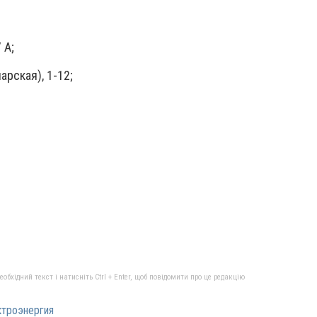
 А;
арская), 1-12;
бхідний текст і натисніть Ctrl + Enter, щоб повідомити про це редакцію
троэнергия