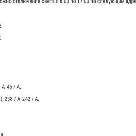
ожно отключение света с 8:00 по 17:00 по следующим адр
2
0
 А-46 / А;
, 238 / А-242 / А;
8;