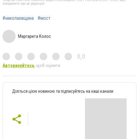
повідомити про це редакцію
#николаевщина
#мост
Маргарита Колос
0,0
Авторизуйтесь
, щоб оцінити
Діліться цією новиною та підписуйтесь на наші канали