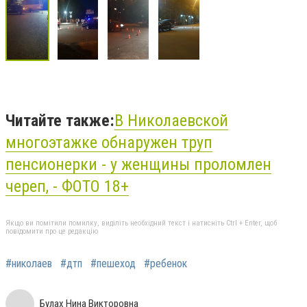
Читайте также:
В Николаевской
многоэтажке обнаружен труп
пенсионерки - у женщины проломлен
череп, - ФОТО 18+
Якщо ви помітили помилку, виділіть необхідний текст і натисніть Ctrl + Enter, щоб
повідомити про це редакцію
#николаев
#дтп
#пешеход
#ребенок
Булах Нина Викторовна